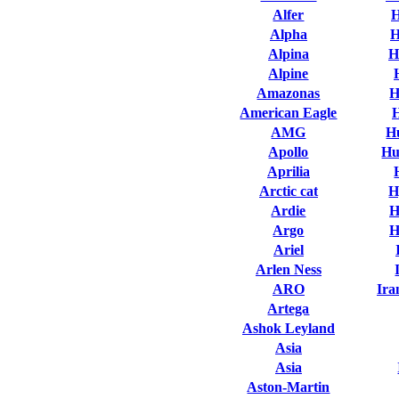
Alfer
H
Alpha
H
Alpina
H
Alpine
Amazonas
H
American Eagle
AMG
H
Apollo
Hu
Aprilia
Arctic cat
H
Ardie
H
Argo
H
Ariel
Arlen Ness
ARO
Ira
Artega
Ashok Leyland
Asia
Asia
Aston-Martin