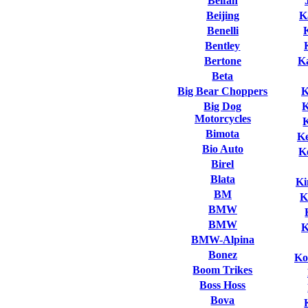
Beifan
Beijing
K
Benelli
Bentley
Bertone
K
Beta
Big Bear Choppers
K
Big Dog
Motorcycles
Bimota
K
Bio Auto
K
Birel
Blata
Ki
BM
K
BMW
BMW
K
BMW-Alpina
Bonez
Ko
Boom Trikes
Boss Hoss
Bova