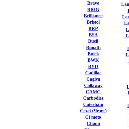
Bravo
Lam
BRIG
Brilliance
La
Bristol
L
BRP
L
BSA
L
Buell
Bugatti
Buick
L
BWK
BYD
Cadillac
Cagiva
Callaway
L
CAMC
Carbodies
Caterham
Cezet (Чезет)
Cf moto
Chana