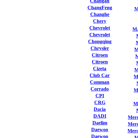
Changan
ChangFeng
M
Changhe
Chery
Chevrolet
M
Chevrolet
Chongqing
Chrysler
M
Citroen
Citroen
Cizeta
M
Club Сar
M
Comman
Corrado
M
CPI
CRG
M
Dacia
DADI
Merc
Daelim
Merc
Daewoo
Merc
Daewoo
M