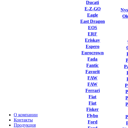
Ducati
E-Z-GO
Nys
Eagle
Ol
East Dragon
EOS
ERF
Eriskay
Espero
Eurocrown
Fada
Fantic
P
Favorit
FAW
FAW
P
Ferrari
P
Fiat
P
Fiat
P
Fisker
О компании
Flybo
P
Контакты
Ford
Продукция