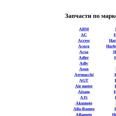
Запчасти по марк
ABM
AC
Access
Har
Acura
Harle
Acxa
H
Adler
Adly
Aeon
Aermacchi
AGT
Aie motor
Aixam
AJS
Akumoto
Alfa-Romeo
Alfamoto
H