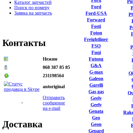
Ford
Pi
Каталог запчастей
Ford
Поиск по номеру
P
Заявка на запчасть
Ford-USA
P
Forward
Fosti
P
Foton
Freightliner
Контакты
FSO
P
Fuqi
Нежин
Futong
G&A
068 387 85 85
G-max
Qi
231198564
Galeon
Garelli
autoriginal
Gas gas
Qu
Отправить
Geely
сообщение
Geely
на e-mail
Genata
Rake
Geo
Доставка
Geon
Gepard