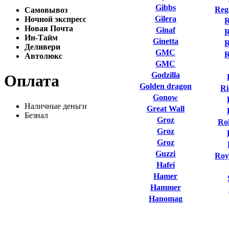
Gibbs
Reg
Самовывоз
Gilera
Ночной экспресс
R
Новая Почта
Ginaf
R
Ин-Тайм
Ginetta
R
Деливери
GMC
Автолюкс
GMC
Godzilla
Оплата
Golden dragon
Ri
Gonow
Наличные деньги
Great Wall
Безнал
Groz
Ro
Groz
Groz
Guzzi
Roy
Hafei
Hamer
Hammer
Hanomag