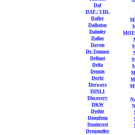
Daf
DAF / VDL
Dafier
Mi
Daihatsu
Daimler
MOT
Dallas
Dayun
M
De-Tomaso
Defiant
M
Delta
M
Dennis
M
Derbi
M
Derways
Mv
DINLI
Discovery
Na
DKW
N
Dodge
Dongfeng
Doninvest
Drogmoller