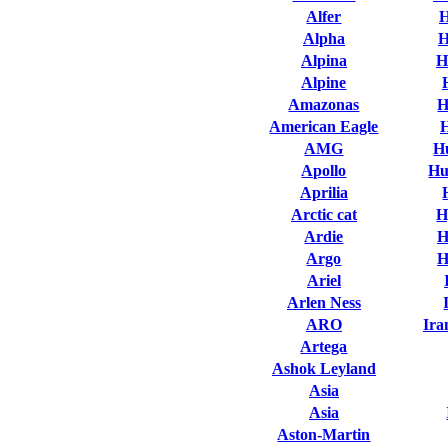
Alfer
H
Alpha
H
Alpina
H
Alpine
Amazonas
H
American Eagle
AMG
H
Apollo
Hu
Aprilia
Arctic cat
H
Ardie
H
Argo
H
Ariel
Arlen Ness
ARO
Ira
Artega
Ashok Leyland
Asia
Asia
Aston-Martin