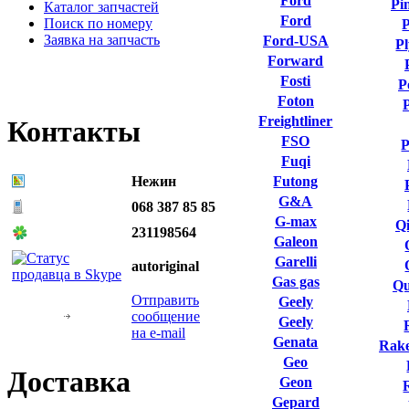
Ford
Pi
Каталог запчастей
Ford
Поиск по номеру
P
Заявка на запчасть
Ford-USA
P
Forward
Fosti
P
Foton
Freightliner
Контакты
FSO
P
Fuqi
Нежин
Futong
G&A
068 387 85 85
G-max
Qi
231198564
Galeon
Garelli
autoriginal
Gas gas
Qu
Отправить
Geely
сообщение
Geely
на e-mail
Genata
Rake
Geo
Доставка
Geon
Gepard