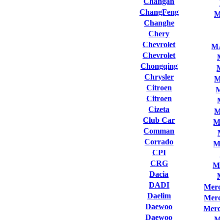
Changan
ChangFeng
M
Changhe
Chery
Chevrolet
M
Chevrolet
Chongqing
Chrysler
M
Citroen
Citroen
Cizeta
M
Club Сar
M
Comman
Corrado
M
CPI
CRG
M
Dacia
DADI
Merc
Daelim
Merc
Daewoo
Merc
Daewoo
M