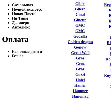
Gibbs
Reg
Самовывоз
Gilera
Ночной экспресс
R
Новая Почта
Ginaf
R
Ин-Тайм
Ginetta
R
Деливери
GMC
Автолюкс
GMC
Godzilla
Оплата
Golden dragon
Ri
Gonow
Наличные деньги
Great Wall
Безнал
Groz
Ro
Groz
Groz
Guzzi
Roy
Hafei
Hamer
Hammer
Hanomag