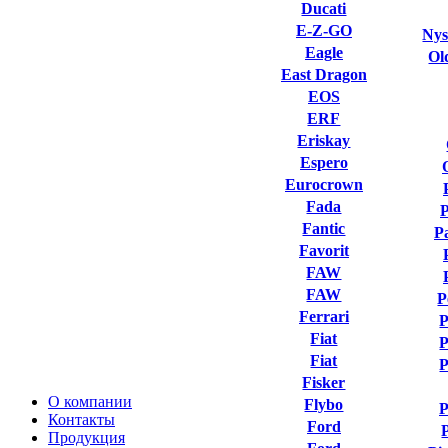
Ducati
E-Z-GO
Nys
Eagle
Ol
East Dragon
EOS
ERF
Eriskay
Espero
Eurocrown
Fada
Fantic
P
Favorit
FAW
FAW
P
Ferrari
P
Fiat
P
Fiat
P
Fisker
О компании
Flybo
P
Контакты
Ford
Продукция