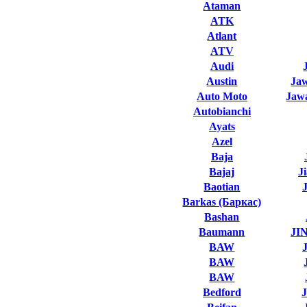
Ataman
ATK
Atlant
ATV
Audi
Austin
Ja
Auto Moto
Jawa
Autobianchi
Ayats
Azel
Baja
Bajaj
J
Baotian
Barkas (Баркас)
Bashan
Baumann
JI
BAW
BAW
BAW
Bedford