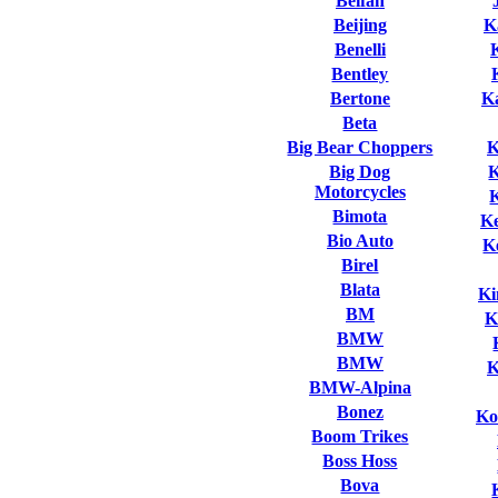
Beifan
Beijing
K
Benelli
Bentley
Bertone
K
Beta
Big Bear Choppers
K
Big Dog
Motorcycles
Bimota
K
Bio Auto
K
Birel
Blata
Ki
BM
K
BMW
BMW
K
BMW-Alpina
Bonez
Ko
Boom Trikes
Boss Hoss
Bova