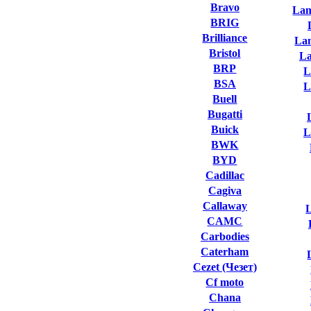
Bravo
Lam
BRIG
Brilliance
La
Bristol
L
BRP
L
BSA
L
Buell
Bugatti
Buick
L
BWK
BYD
Cadillac
Cagiva
Callaway
L
CAMC
Carbodies
Caterham
Cezet (Чезет)
Cf moto
Chana