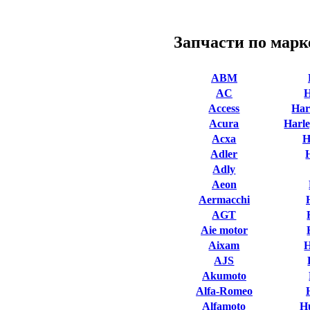
Запчасти по марк
ABM
AC
Access
Har
Acura
Harle
Acxa
H
Adler
Adly
Aeon
Aermacchi
AGT
Aie motor
Aixam
AJS
Akumoto
Alfa-Romeo
Alfamoto
H