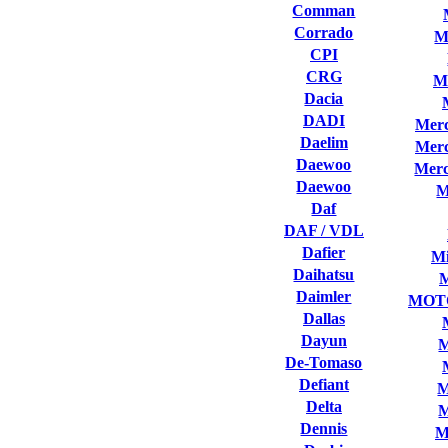
Comman
Corrado
M
CPI
CRG
M
Dacia
DADI
Merc
Daelim
Merc
Daewoo
Merc
Daewoo
M
Daf
DAF / VDL
Dafier
Mi
Daihatsu
Daimler
MOT
Dallas
Dayun
M
De-Tomaso
Defiant
M
Delta
M
Dennis
M