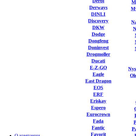
Derbi
M
Derways
Mv
DINLI
Discovery
Na
DKW
N
Dodge
Dongfeng
Doninvest
Drogmoller
Ducati
E-Z-GO
Nys
Eagle
Ol
East Dragon
EOS
ERF
Eriskay
Espero
Eurocrown
Fada
Fantic
P
Favorit
О компании