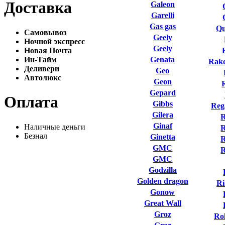
Доставка
Galeon
Garelli
Gas gas
Qu
Самовывоз
Geely
Ночной экспресс
Geely
Новая Почта
Ин-Тайм
Genata
Rake
Деливери
Geo
Автолюкс
Geon
Gepard
Оплата
Gibbs
Reg
Gilera
R
Ginaf
Наличные деньги
R
Безнал
Ginetta
R
GMC
GMC
Godzilla
Golden dragon
Ri
Gonow
Great Wall
Groz
Ro