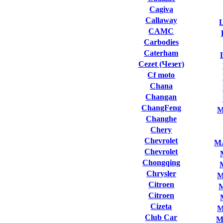
Cagiva
Callaway
L
CAMC
Carbodies
Caterham
Cezet (Чезет)
Cf moto
Chana
Changan
ChangFeng
M
Changhe
Chery
Chevrolet
M
Chevrolet
Chongqing
Chrysler
M
Citroen
Citroen
Cizeta
M
Club Сar
M