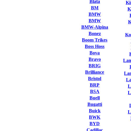
Blata
Ki
BM
K
BMW
BMW
K
BMW-Alpina
Bonez
Ko
Boom Trikes
Boss Hoss
Bova
Bravo
Lam
BRIG
Brilliance
La
Bristol
L
BRP
L
BSA
L
Buell
Bugatti
Buick
L
BWK
BYD
Cadillac