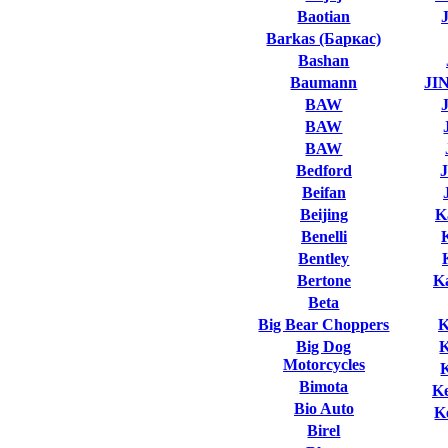
Baotian
Barkas (Баркас)
Bashan
Baumann
JI
BAW
BAW
BAW
Bedford
Beifan
Beijing
K
Benelli
Bentley
Bertone
K
Beta
Big Bear Choppers
K
Big Dog
Motorcycles
Bimota
K
Bio Auto
K
Birel