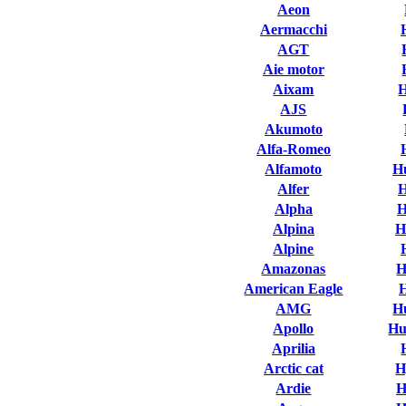
Aeon
Aermacchi
AGT
Aie motor
Aixam
AJS
Akumoto
Alfa-Romeo
Alfamoto
H
Alfer
H
Alpha
H
Alpina
H
Alpine
Amazonas
H
American Eagle
AMG
H
Apollo
Hu
Aprilia
Arctic cat
H
Ardie
H