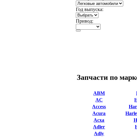
Год выпуска:
Привод:
Запчасти по марк
ABM
AC
Access
Har
Acura
Harle
Acxa
H
Adler
Adly