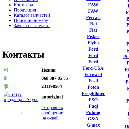
Контакты
FAW
Продукция
FAW
P
Каталог запчастей
Ferrari
P
Поиск по номеру
Fiat
P
Заявка на запчасть
Fiat
P
Fisker
Flybo
P
Ford
Контакты
Ford
Pi
Ford
P
Ford-USA
P
Нежин
Forward
068 387 85 85
Fosti
P
231198564
Foton
Freightliner
autoriginal
FSO
P
Fuqi
Отправить
Futong
сообщение
на e-mail
G&A
G-max
Qi