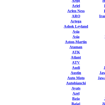
Argo
H
Ariel
Arlen Ness
ARO
Ira
Artega
Ashok Leyland
Asia
Asia
Aston-Martin
Ataman
ATK
Atlant
ATV
Audi
Austin
Ja
Auto Moto
Jawa
Autobianchi
Ayats
Azel
Baja
Bajaj
J