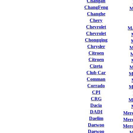
Changan
ChangFeng
M
Changhe
Chery
Chevrolet
M
Chevrolet
Chongqing
Chrysler
M
Citroen
Citroen
Cizeta
M
Club Сar
M
Comman
Corrado
M
CPI
CRG
M
Dacia
DADI
Merc
Daelim
Merc
Daewoo
Merc
Daewoo
M