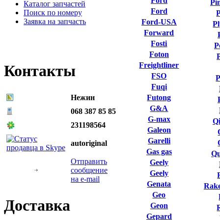
Ford
Pi
Каталог запчастей
Ford
Поиск по номеру
P
Заявка на запчасть
Ford-USA
P
Forward
Fosti
P
Foton
Freightliner
Контакты
FSO
P
Fuqi
Нежин
Futong
G&A
068 387 85 85
G-max
Qi
231198564
Galeon
Garelli
autoriginal
Gas gas
Qu
Отправить
Geely
сообщение
Geely
на e-mail
Genata
Rake
Geo
Доставка
Geon
Gepard