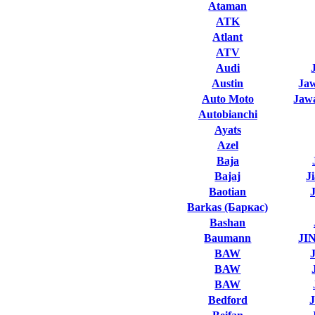
Ataman
ATK
Atlant
ATV
Audi
Austin
Ja
Auto Moto
Jawa
Autobianchi
Ayats
Azel
Baja
Bajaj
J
Baotian
Barkas (Баркас)
Bashan
Baumann
JI
BAW
BAW
BAW
Bedford