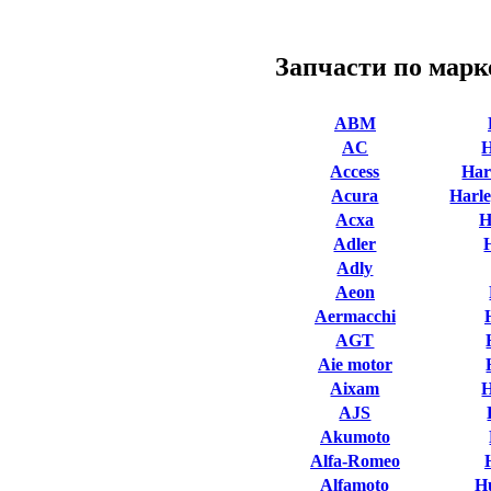
Запчасти по марк
ABM
AC
Access
Har
Acura
Harle
Acxa
H
Adler
Adly
Aeon
Aermacchi
AGT
Aie motor
Aixam
AJS
Akumoto
Alfa-Romeo
Alfamoto
H