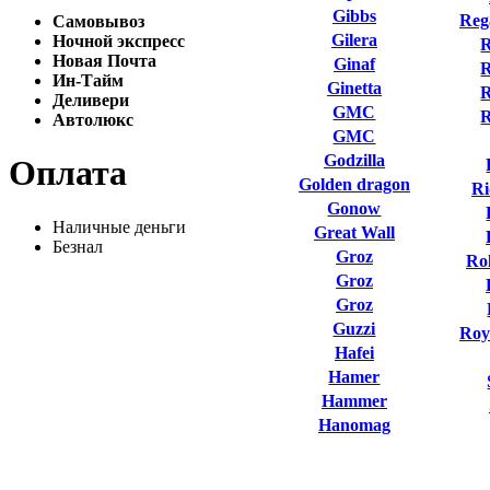
Gibbs
Reg
Самовывоз
Gilera
Ночной экспресс
R
Новая Почта
Ginaf
R
Ин-Тайм
Ginetta
R
Деливери
GMC
Автолюкс
GMC
Godzilla
Оплата
Golden dragon
Ri
Gonow
Наличные деньги
Great Wall
Безнал
Groz
Ro
Groz
Groz
Guzzi
Roy
Hafei
Hamer
Hammer
Hanomag