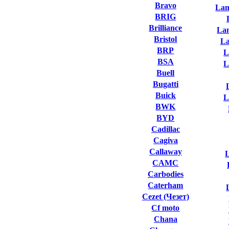
Bravo
Lam
BRIG
Brilliance
La
Bristol
L
BRP
L
BSA
L
Buell
Bugatti
Buick
L
BWK
BYD
Cadillac
Cagiva
Callaway
L
CAMC
Carbodies
Caterham
Cezet (Чезет)
Cf moto
Chana