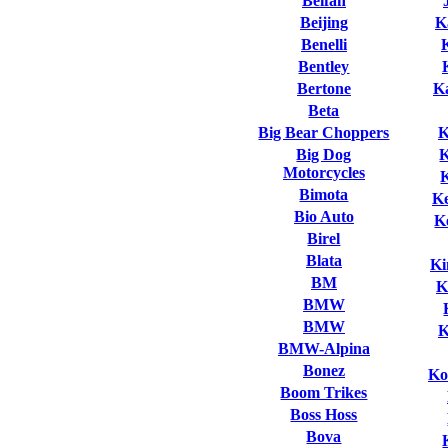
Beifan
Beijing
K
Benelli
Bentley
Bertone
K
Beta
Big Bear Choppers
K
Big Dog
Motorcycles
Bimota
K
Bio Auto
K
Birel
Blata
Ki
BM
K
BMW
BMW
K
BMW-Alpina
Bonez
Ko
Boom Trikes
Boss Hoss
Bova