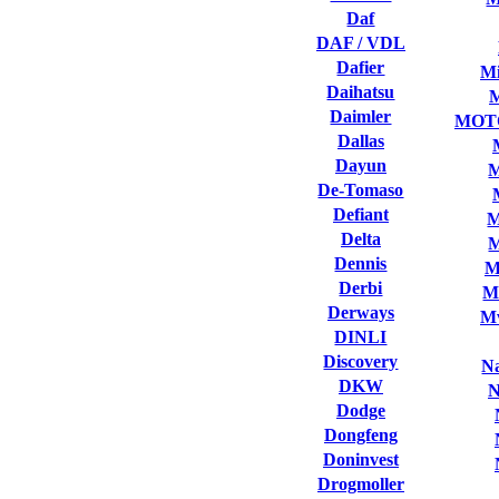
Daf
DAF / VDL
Dafier
Mi
Daihatsu
Daimler
MOT
Dallas
Dayun
M
De-Tomaso
Defiant
M
Delta
M
Dennis
M
Derbi
M
Derways
Mv
DINLI
Discovery
Na
DKW
N
Dodge
Dongfeng
Doninvest
Drogmoller