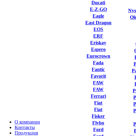
Ducati
E-Z-GO
Nys
Eagle
Ol
East Dragon
EOS
ERF
Eriskay
Espero
Eurocrown
Fada
Fantic
P
Favorit
FAW
FAW
P
Ferrari
P
Fiat
P
Fiat
P
Fisker
О компании
Flybo
P
Контакты
Ford
Продукция