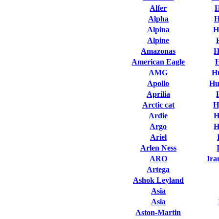
Alfer
H
Alpha
H
Alpina
H
Alpine
Amazonas
H
American Eagle
AMG
H
Apollo
Hu
Aprilia
Arctic cat
H
Ardie
H
Argo
H
Ariel
Arlen Ness
ARO
Ira
Artega
Ashok Leyland
Asia
Asia
Aston-Martin