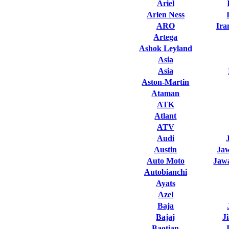
Ariel
Arlen Ness
ARO
Ira
Artega
Ashok Leyland
Asia
Asia
Aston-Martin
Ataman
ATK
Atlant
ATV
Audi
Austin
Ja
Auto Moto
Jawa
Autobianchi
Ayats
Azel
Baja
Bajaj
J
Baotian