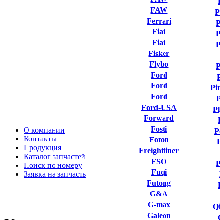
FAW
P
Ferrari
P
Fiat
P
Fiat
P
Fisker
Flybo
P
Ford
Ford
Pi
Ford
P
Ford-USA
P
Forward
Fosti
О компании
P
Контакты
Foton
Продукция
Freightliner
Каталог запчастей
FSO
P
Поиск по номеру
Fuqi
Заявка на запчасть
Futong
G&A
G-max
Qi
Galeon