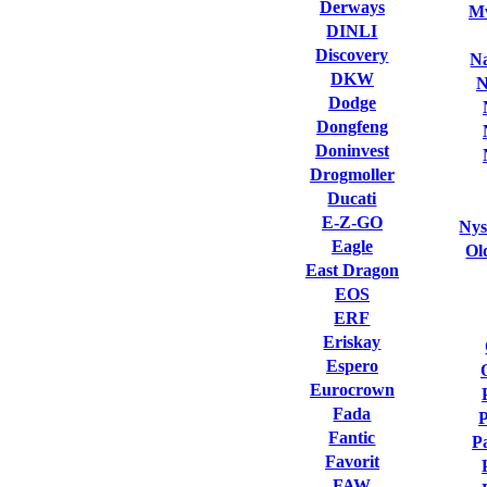
Derways
Mv
DINLI
Discovery
Na
DKW
N
Dodge
Dongfeng
Doninvest
Drogmoller
Ducati
E-Z-GO
Nys
Eagle
Ol
East Dragon
EOS
ERF
Eriskay
Espero
Eurocrown
Fada
Fantic
P
Favorit
FAW