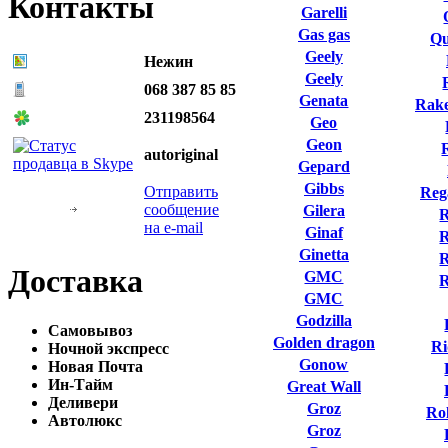
Контакты
Garelli
Gas gas
Qu
Geely
Нежин
Geely
068 387 85 85
Genata
Rake
231198564
Geo
Geon
autoriginal
Gepard
Gibbs
Отправить
Reg
сообщение
Gilera
R
на e-mail
Ginaf
R
Ginetta
R
Доставка
GMC
GMC
Godzilla
Самовывоз
Golden dragon
Ri
Ночной экспресс
Gonow
Новая Почта
Ин-Тайм
Great Wall
Деливери
Groz
Ro
Автолюкс
Groz