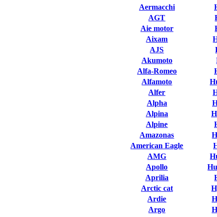
Aermacchi
AGT
Aie motor
Aixam
AJS
Akumoto
Alfa-Romeo
Alfamoto
H
Alfer
H
Alpha
H
Alpina
H
Alpine
Amazonas
H
American Eagle
AMG
H
Apollo
Hu
Aprilia
Arctic cat
H
Ardie
H
Argo
H