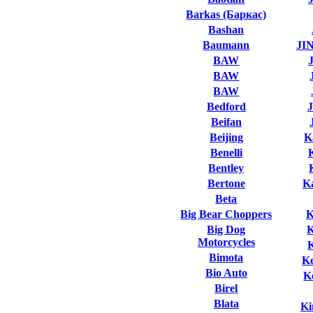
Barkas (Баркас)
Bashan
Baumann
JI
BAW
BAW
BAW
Bedford
Beifan
Beijing
K
Benelli
Bentley
Bertone
K
Beta
Big Bear Choppers
K
Big Dog
Motorcycles
Bimota
K
Bio Auto
K
Birel
Blata
Ki