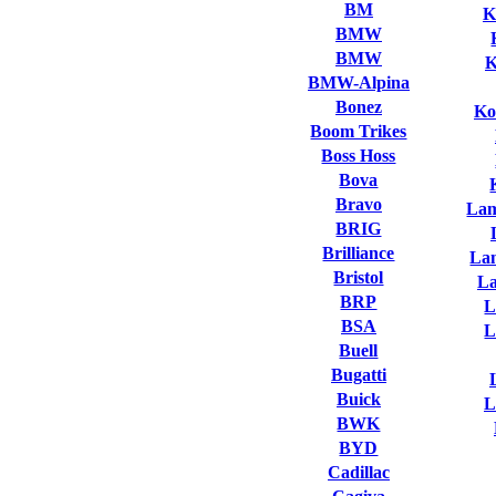
BM
K
BMW
BMW
K
BMW-Alpina
Bonez
Ko
Boom Trikes
Boss Hoss
Bova
Bravo
Lam
BRIG
Brilliance
La
Bristol
L
BRP
L
BSA
L
Buell
Bugatti
Buick
L
BWK
BYD
Cadillac