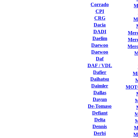
Corrado
M
CPI
CRG
M
Dacia
DADI
Merc
Daelim
Merc
Daewoo
Merc
Daewoo
M
Daf
DAF / VDL
Dafier
Mi
Daihatsu
Daimler
MOT
Dallas
Dayun
M
De-Tomaso
Defiant
M
Delta
M
Dennis
M
Derbi
M