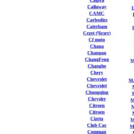
Cagiva
Callaway
L
CAMC
Carbodies
Caterham
Cezet (Чезет)
Cf moto
Chana
Changan
ChangFeng
M
Changhe
Chery
Chevrolet
M
Chevrolet
Chongqing
Chrysler
M
Citroen
Citroen
Cizeta
M
Club Сar
M
Comman