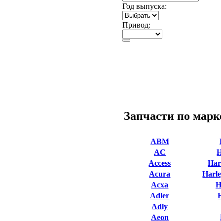
Год выпуска:
Привод:
Запчасти по марк
ABM
AC
Access
Har
Acura
Harle
Acxa
H
Adler
Adly
Aeon