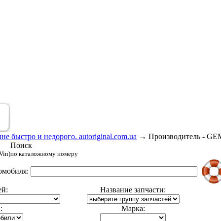
е быстро и недорого. autoriginal.com.ua
→
Производитель - G
Поиск
Vin)
по каталожному номеру
омобиля:
ей:
Название запчасти:
:
Марка: