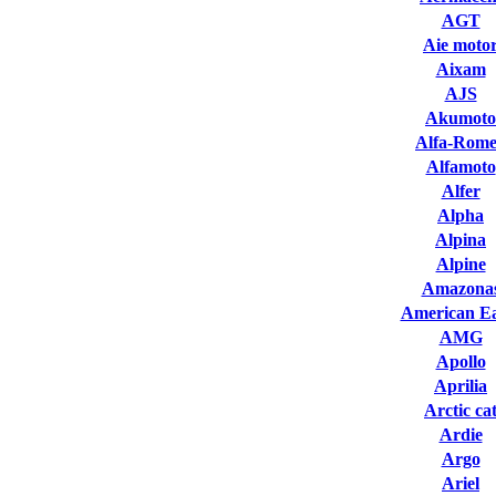
AGT
Aie moto
Aixam
AJS
Akumoto
Alfa-Rom
Alfamoto
Alfer
Alpha
Alpina
Alpine
Amazona
American Ea
AMG
Apollo
Aprilia
Arctic ca
Ardie
Argo
Ariel