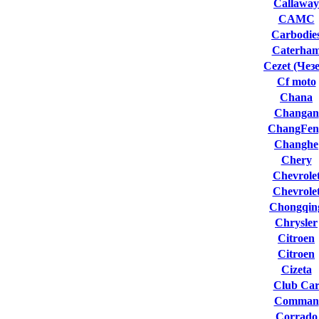
Callaway
CAMC
Carbodie
Caterha
Cezet (Чезе
Cf moto
Chana
Changan
ChangFen
Changhe
Chery
Chevrole
Chevrole
Chongqin
Chrysler
Citroen
Citroen
Cizeta
Club Сa
Comman
Corrado