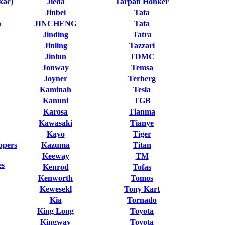
кас)
Jieda
Tarpan Honker
Jinbei
Tata
n
JINCHENG
Tata
Jinding
Tatra
Jinling
Tazzari
Jinlun
TDMC
Jonway
Temsa
Joyner
Terberg
Kaminah
Tesla
Kanuni
TGB
Karosa
Tianma
Kawasaki
Tianye
Kayo
Tiger
ppers
Kazuma
Titan
Keeway
TM
es
Kenrod
Tofas
Kenworth
Tomos
Kewesekl
Tony Kart
Kia
Tornado
King Long
Toyota
Kingway
Toyota