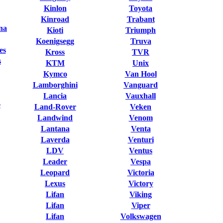
Kinlon
Toyota
Kinroad
Trabant
na
Kioti
Triumph
Koenigsegg
Truva
es
Kross
TVR
s
KTM
Unix
Kymco
Van Hool
Lamborghini
Vanguard
Lancia
Vauxhall
e
Land-Rover
Veken
Landwind
Venom
Lantana
Venta
Laverda
Venturi
LDV
Ventus
Leader
Vespa
Leopard
Victoria
Lexus
Victory
Lifan
Viking
Lifan
Viper
Lifan
Volkswagen