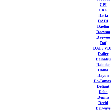
CPI
CRG
Dacia
DADI
Daelim
Daewoo
Daewoo
Daf
DAF / VD
Dafier
Daihatsu
Daimler
Dallas
Dayun
De-Tomas
Defiant
Delta
Dennis
Derbi
Derways