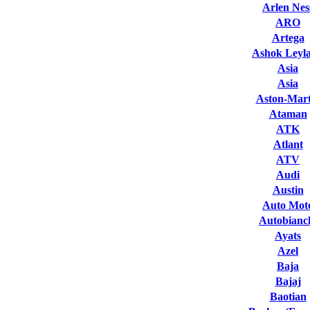
Arlen Nes
ARO
Artega
Ashok Leyl
Asia
Asia
Aston-Mart
Ataman
ATK
Atlant
ATV
Audi
Austin
Auto Mot
Autobianc
Ayats
Azel
Baja
Bajaj
Baotian