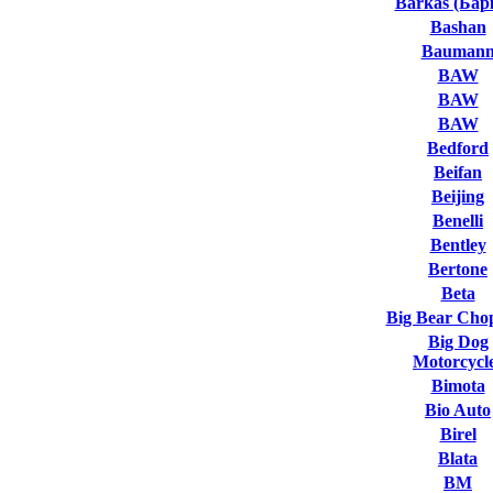
Barkas (Бар
Bashan
Bauman
BAW
BAW
BAW
Bedford
Beifan
Beijing
Benelli
Bentley
Bertone
Beta
Big Bear Cho
Big Dog
Motorcycl
Bimota
Bio Auto
Birel
Blata
BM