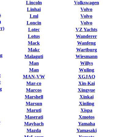
Lincoln
Volkswagen
Linhai
Volvo
s
Lml
Volvo
m
Loncin
Volvo
т)
Lotec
VZ Yachts
Lotus
Wanderer
Mack
Wanfeng
Makc
Wartburg
g
Malaguti
Wiesmann
Man
Willys
Man
Wuling
t
MAN-VW
XGJAO
t
Mar-co
Xin-Kai
g
Marcos
Xingyue
Marshell
Xinkai
Marsun
Xinling
Maruti
Xispa
Maserati
Xmotos
r
Maybach
Yamaha
Mazda
Yamasaki