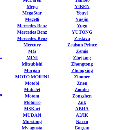
McLaren
Yamoto
Mega
YIBEN
MegaStar
Youyi
Megelli
Yuejin
Mercedes Benz
Yugo
Mercedes Benz
YUTONG
Mercedes-Benz
Zastava
Mercury
Zealsun Prince
MG
Zemis
L
MINI
Zhejiang
Mitsubishi
Zhongtong
Morgan
Zhongxing
MOTO MORINI
Zimmer
Motobi
Znen
MotoJet
Zonder
o
Motom
Zongshen
Motorro
Zuk
MSKart
АВИА
MUDAN
АЗЛК
Musstang
Багги
Mv agusta
Богдан