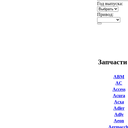
Год выпуска:
Привод:
Запчасти
ABM
AC
Access
Acura
Acxa
Adler
Adly
Aeon
Aermacch