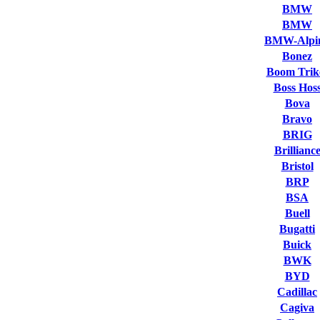
BMW
BMW
BMW-Alpi
Bonez
Boom Trik
Boss Hos
Bova
Bravo
BRIG
Brillianc
Bristol
BRP
BSA
Buell
Bugatti
Buick
BWK
BYD
Cadillac
Cagiva