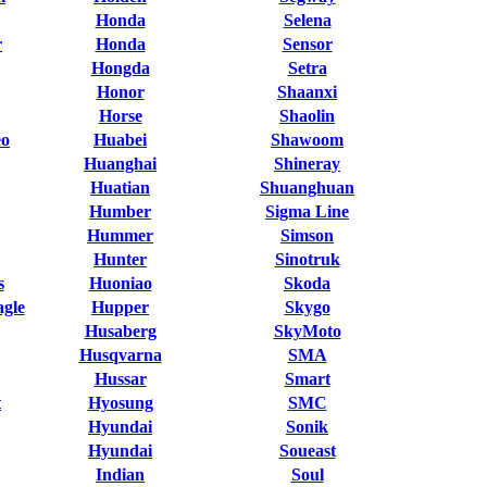
Honda
Selena
r
Honda
Sensor
Hongda
Setra
Honor
Shaanxi
Horse
Shaolin
eo
Huabei
Shawoom
Huanghai
Shineray
Huatian
Shuanghuan
Humber
Sigma Line
Hummer
Simson
Hunter
Sinotruk
s
Huoniao
Skoda
gle
Hupper
Skygo
Husaberg
SkyMoto
Husqvarna
SMA
Hussar
Smart
t
Hyosung
SMC
Hyundai
Sonik
Hyundai
Soueast
Indian
Soul