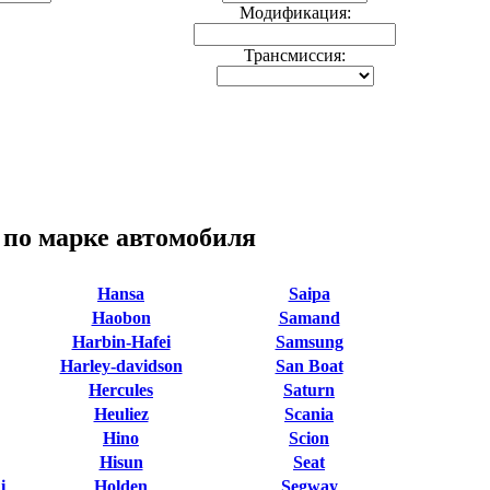
Модификация:
Трансмиссия:
 по марке автомобиля
Hansa
Saipa
Haobon
Samand
Harbin-Hafei
Samsung
Harley-davidson
San Boat
Hercules
Saturn
Heuliez
Scania
Hino
Scion
Hisun
Seat
i
Holden
Segway