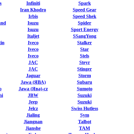
s
Infiniti
Spark
Iran Khodro
Speed Gear
Irbis
Speed Shek
and
Isuzu
Spider
Isuzu
Sport Energy
Italjet
SSangYong
in
Iveco
Stalker
Iveco
Star
Iveco
Stels
JAC
Steyr
JAC
Stinger
Jaguar
Storm
Jawa (ЯВА)
Subaru
o
Jawa (Ява)-cz
Sumoto
hi
JBW
Suzuki
Jeep
Suzuki
Jelcz
Swiss Hutless
Jialing
Sym
Jiangnan
Talbot
Jianshe
TAM