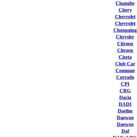
Changhe
Chery
Chevrolet
Chevrolet
Chongqing
Chrysler
Citroen
Citroen
Cizeta
Club Сar
Comman
Corrado
CPI
CRG
Dacia
DADI
Daelim
Daewoo
Daewoo
Daf