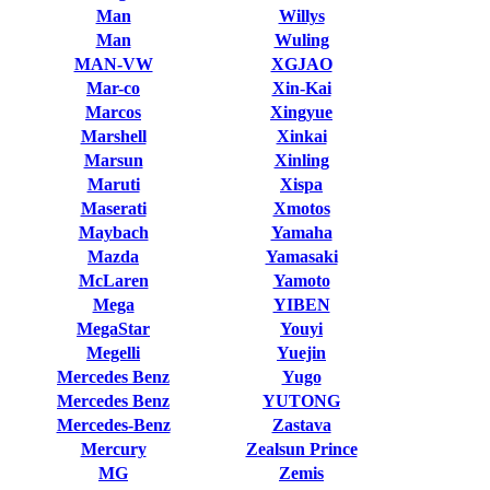
Man
Willys
Man
Wuling
MAN-VW
XGJAO
Mar-co
Xin-Kai
Marcos
Xingyue
Marshell
Xinkai
Marsun
Xinling
Maruti
Xispa
Maserati
Xmotos
Maybach
Yamaha
Mazda
Yamasaki
McLaren
Yamoto
Mega
YIBEN
MegaStar
Youyi
Megelli
Yuejin
Mercedes Benz
Yugo
Mercedes Benz
YUTONG
Mercedes-Benz
Zastava
Mercury
Zealsun Prince
MG
Zemis