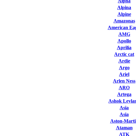
Alpha
Alpina
Alpine
Amazonas
American Eag
AMG
Apollo
Aprilia
Arctic cat
Ardie
Argo
Ariel
Arlen Ness
ARO
Artega
Ashok Leyla
Asia
Asia
Aston-Marti
Ataman
ATK