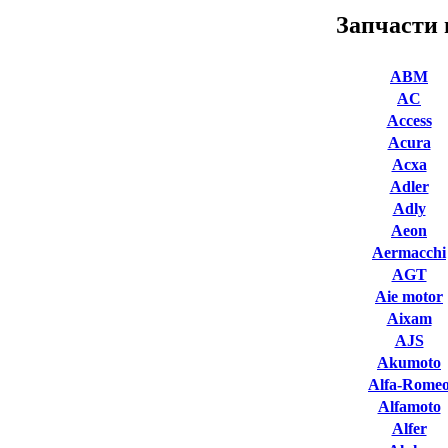
Запчасти 
ABM
AC
Access
Acura
Acxa
Adler
Adly
Aeon
Aermacchi
AGT
Aie motor
Aixam
AJS
Akumoto
Alfa-Rome
Alfamoto
Alfer