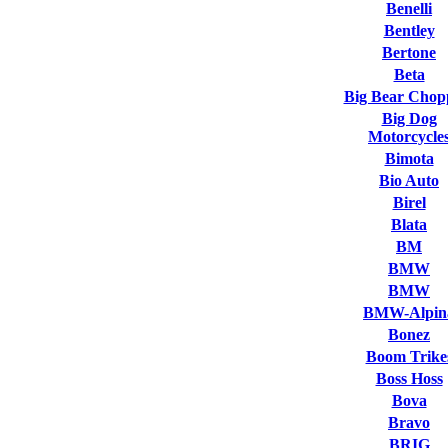
Benelli
Bentley
Bertone
Beta
Big Bear Chop
Big Dog
Motorcycle
Bimota
Bio Auto
Birel
Blata
BM
BMW
BMW
BMW-Alpin
Bonez
Boom Trike
Boss Hoss
Bova
Bravo
BRIG