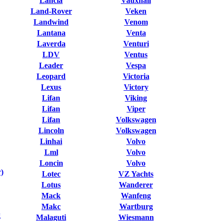
Lancia
Vauxhall
Land-Rover
Veken
Landwind
Venom
Lantana
Venta
Laverda
Venturi
LDV
Ventus
Leader
Vespa
Leopard
Victoria
Lexus
Victory
Lifan
Viking
Lifan
Viper
Lifan
Volkswagen
Lincoln
Volkswagen
Linhai
Volvo
Lml
Volvo
Loncin
Volvo
)
Lotec
VZ Yachts
Lotus
Wanderer
Mack
Wanfeng
Makc
Wartburg
g
Malaguti
Wiesmann