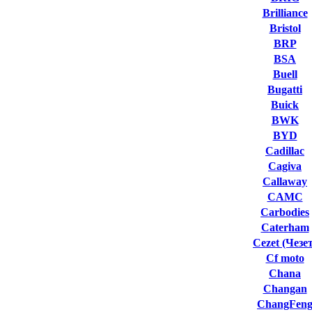
Brilliance
Bristol
BRP
BSA
Buell
Bugatti
Buick
BWK
BYD
Cadillac
Cagiva
Callaway
CAMC
Carbodies
Caterham
Cezet (Чезет
Cf moto
Chana
Changan
ChangFen