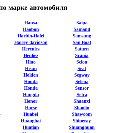
по марке автомобиля
Hansa
Saipa
Haobon
Samand
Harbin-Hafei
Samsung
Harley-davidson
San Boat
Hercules
Saturn
Heuliez
Scania
Hino
Scion
Hisun
Seat
Holden
Segway
Honda
Selena
Honda
Sensor
Hongda
Setra
Honor
Shaanxi
Horse
Shaolin
o
Huabei
Shawoom
Huanghai
Shineray
Huatian
Shuanghuan