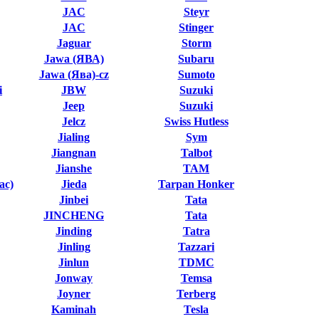
JAC
Steyr
JAC
Stinger
Jaguar
Storm
Jawa (ЯВА)
Subaru
Jawa (Ява)-cz
Sumoto
i
JBW
Suzuki
Jeep
Suzuki
Jelcz
Swiss Hutless
Jialing
Sym
Jiangnan
Talbot
Jianshe
TAM
ас)
Jieda
Tarpan Honker
Jinbei
Tata
JINCHENG
Tata
Jinding
Tatra
Jinling
Tazzari
Jinlun
TDMC
Jonway
Temsa
Joyner
Terberg
Kaminah
Tesla