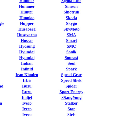
Humber
Sigma Line
Hummer
Simson
Hunter
Sinotruk
Huoniao
Skoda
le
Hupper
Skygo
Husaberg
SkyMoto
Husqvarna
SMA
Hussar
Smart
Hyosung
SMC
Hyundai
Sonik
Hyundai
Soueast
Indian
Soul
Infiniti
Spark
Iran Khodro
Speed Gear
Irbis
Speed Shek
nd
Isuzu
Spider
Isuzu
Sport Energy
Italjet
SSangYong
n
Iveco
Stalker
Iveco
Star
Iveco
Stels