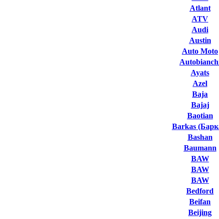
Atlant
ATV
Audi
Austin
Auto Moto
Autobianch
Ayats
Azel
Baja
Bajaj
Baotian
Barkas (Барк
Bashan
Baumann
BAW
BAW
BAW
Bedford
Beifan
Beijing