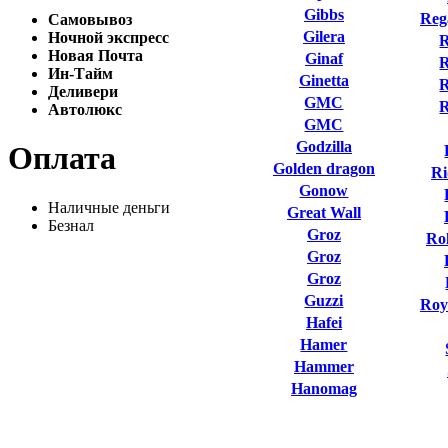
Gibbs
Reg
Самовывоз
Gilera
Ночной экспресс
R
Новая Почта
Ginaf
R
Ин-Тайм
Ginetta
R
Деливери
GMC
Автолюкс
GMC
Godzilla
Оплата
Golden dragon
Ri
Gonow
Наличные деньги
Great Wall
Безнал
Groz
Ro
Groz
Groz
Guzzi
Roy
Hafei
Hamer
Hammer
Hanomag