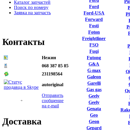
Ford
Pi
Каталог запчастей
Ford
Поиск по номеру
P
Заявка на запчасть
Ford-USA
P
Forward
Fosti
P
Foton
Freightliner
Контакты
FSO
P
Fuqi
Нежин
Futong
G&A
068 387 85 85
G-max
Qi
231198564
Galeon
Garelli
autoriginal
Gas gas
Qu
Отправить
Geely
сообщение
Geely
на e-mail
Genata
Rake
Geo
Доставка
Geon
Gepard