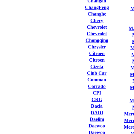
Changan
ChangFeng
M
Changhe
Chery
Chevrolet
M
Chevrolet
Chongqing
Chrysler
M
Citroen
Citroen
Cizeta
M
Club Сar
M
Comman
Corrado
M
CPI
CRG
M
Dacia
DADI
Merc
Daelim
Merc
Daewoo
Merc
Daewoo
M