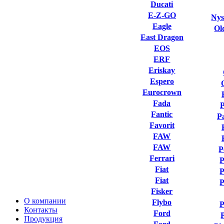
Ducati
E-Z-GO
Nys
Eagle
Ol
East Dragon
EOS
ERF
Eriskay
Espero
Eurocrown
Fada
Fantic
P
Favorit
FAW
FAW
P
Ferrari
P
Fiat
P
Fiat
P
Fisker
О компании
Flybo
P
Контакты
Ford
Продукция