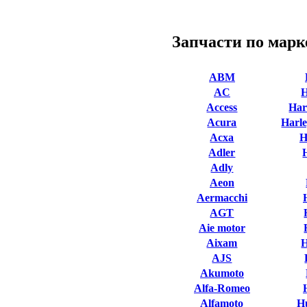
Запчасти по марк
ABM
AC
Access
Har
Acura
Harle
Acxa
H
Adler
Adly
Aeon
Aermacchi
AGT
Aie motor
Aixam
AJS
Akumoto
Alfa-Romeo
Alfamoto
H