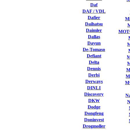
Daf
DAF / VDL
Dafier
Mi
Daihatsu
Daimler
MOT
Dallas
Dayun
M
De-Tomaso
Defiant
M
Delta
M
Dennis
M
Derbi
M
Derways
Mv
DINLI
Discovery
Na
DKW
N
Dodge
Dongfeng
Doninvest
Drogmoller