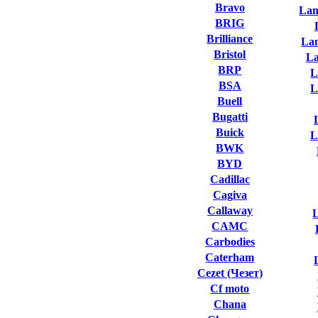
Bravo
Lam
BRIG
Brilliance
La
Bristol
L
BRP
L
BSA
L
Buell
Bugatti
Buick
L
BWK
BYD
Cadillac
Cagiva
Callaway
L
CAMC
Carbodies
Caterham
Cezet (Чезет)
Cf moto
Chana