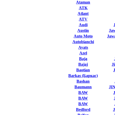
Ataman
ATK
Atlant
ATV
Audi
Austin
Ja
Auto Moto
Jawa
Autobianchi
Ayats
Azel
Baja
Bajaj
J
Baotian
Barkas (Баркас)
Bashan
Baumann
JI
BAW
BAW
BAW
Bedford