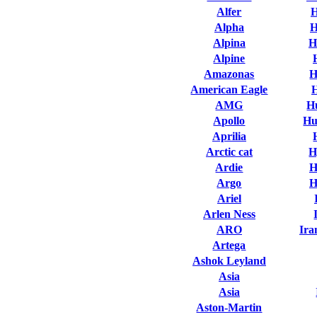
Alfer
H
Alpha
H
Alpina
H
Alpine
Amazonas
H
American Eagle
AMG
H
Apollo
Hu
Aprilia
Arctic cat
H
Ardie
H
Argo
H
Ariel
Arlen Ness
ARO
Ira
Artega
Ashok Leyland
Asia
Asia
Aston-Martin