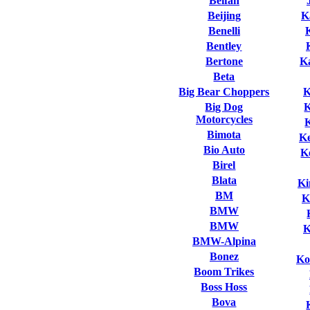
Beifan
Beijing
K
Benelli
Bentley
Bertone
K
Beta
Big Bear Choppers
K
Big Dog
Motorcycles
Bimota
K
Bio Auto
K
Birel
Blata
Ki
BM
K
BMW
BMW
K
BMW-Alpina
Bonez
Ko
Boom Trikes
Boss Hoss
Bova