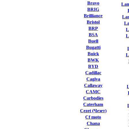
Bravo
Lam
BRIG
Brilliance
La
Bristol
L
BRP
L
BSA
L
Buell
Bugatti
Buick
L
BWK
BYD
Cadillac
Cagiva
Callaway
L
CAMC
Carbodies
Caterham
Cezet (Чезет)
Cf moto
Chana