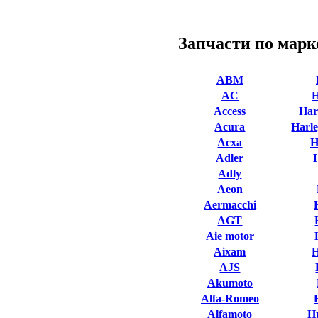
Запчасти по марк
ABM
AC
Access
Har
Acura
Harle
Acxa
H
Adler
Adly
Aeon
Aermacchi
AGT
Aie motor
Aixam
AJS
Akumoto
Alfa-Romeo
Alfamoto
H