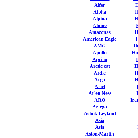
Alfer
H
Alpha
H
Alpina
H
Alpine
Amazonas
H
American Eagle
AMG
H
Apollo
Hu
Aprilia
Arctic cat
H
Ardie
H
Argo
H
Ariel
Arlen Ness
ARO
Ira
Artega
Ashok Leyland
Asia
Asia
Aston-Martin