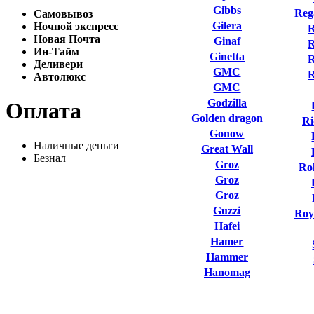
Gibbs
Reg
Самовывоз
Gilera
Ночной экспресс
R
Новая Почта
Ginaf
R
Ин-Тайм
Ginetta
R
Деливери
GMC
Автолюкс
GMC
Godzilla
Оплата
Golden dragon
Ri
Gonow
Наличные деньги
Great Wall
Безнал
Groz
Ro
Groz
Groz
Guzzi
Roy
Hafei
Hamer
Hammer
Hanomag