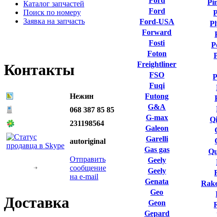
Ford
Pi
Каталог запчастей
Ford
Поиск по номеру
P
Заявка на запчасть
Ford-USA
P
Forward
Fosti
P
Foton
Freightliner
Контакты
FSO
P
Fuqi
Нежин
Futong
G&A
068 387 85 85
G-max
Qi
231198564
Galeon
Garelli
autoriginal
Gas gas
Qu
Отправить
Geely
сообщение
Geely
на e-mail
Genata
Rake
Geo
Доставка
Geon
Gepard