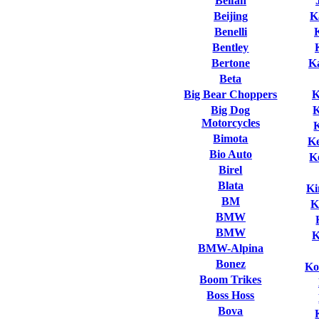
Beifan
Beijing
K
Benelli
Bentley
Bertone
K
Beta
Big Bear Choppers
K
Big Dog
Motorcycles
Bimota
K
Bio Auto
K
Birel
Blata
Ki
BM
K
BMW
BMW
K
BMW-Alpina
Bonez
Ko
Boom Trikes
Boss Hoss
Bova