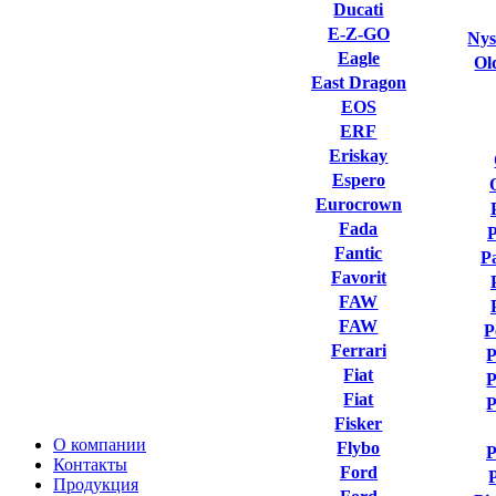
Ducati
E-Z-GO
Nys
Eagle
Ol
East Dragon
EOS
ERF
Eriskay
Espero
Eurocrown
Fada
Fantic
P
Favorit
FAW
FAW
P
Ferrari
P
Fiat
P
Fiat
P
Fisker
О компании
Flybo
P
Контакты
Ford
Продукция