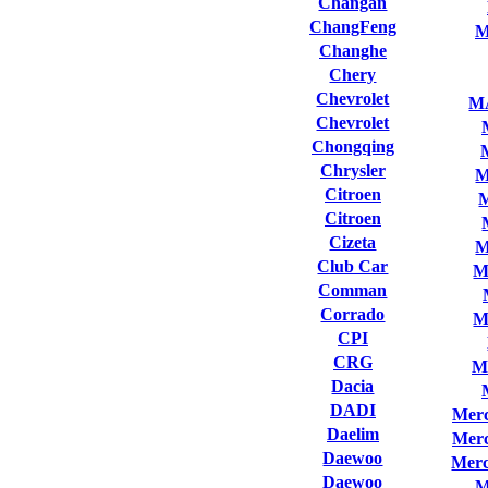
Changan
ChangFeng
M
Changhe
Chery
Chevrolet
M
Chevrolet
Chongqing
Chrysler
M
Citroen
Citroen
Cizeta
M
Club Сar
M
Comman
Corrado
M
CPI
CRG
M
Dacia
DADI
Merc
Daelim
Merc
Daewoo
Merc
Daewoo
M