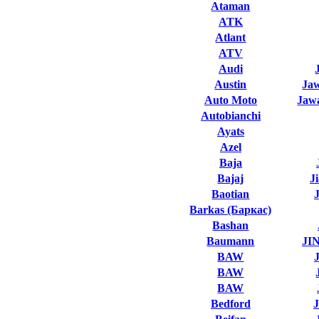
Ataman
ATK
Atlant
ATV
Audi
Austin
Ja
Auto Moto
Jawa
Autobianchi
Ayats
Azel
Baja
Bajaj
J
Baotian
Barkas (Баркас)
Bashan
Baumann
JI
BAW
BAW
BAW
Bedford