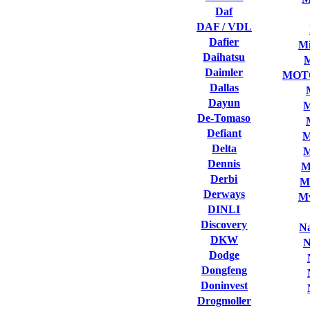
Daf
DAF / VDL
Dafier
Mi
Daihatsu
Daimler
MOT
Dallas
Dayun
M
De-Tomaso
Defiant
M
Delta
M
Dennis
M
Derbi
M
Derways
Mv
DINLI
Discovery
Na
DKW
N
Dodge
Dongfeng
Doninvest
Drogmoller