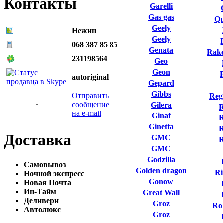
Контакты
Garelli
Gas gas
Qu
Geely
Нежин
Geely
068 387 85 85
Genata
Rake
231198564
Geo
Geon
autoriginal
Gepard
Gibbs
Отправить
Reg
сообщение
Gilera
R
на e-mail
Ginaf
R
Ginetta
R
Доставка
GMC
GMC
Godzilla
Самовывоз
Golden dragon
Ri
Ночной экспресс
Gonow
Новая Почта
Ин-Тайм
Great Wall
Деливери
Groz
Ro
Автолюкс
Groz