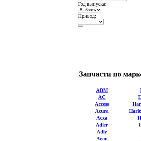
Год выпуска:
Привод:
Запчасти по марк
ABM
AC
Access
Har
Acura
Harle
Acxa
H
Adler
Adly
Aeon