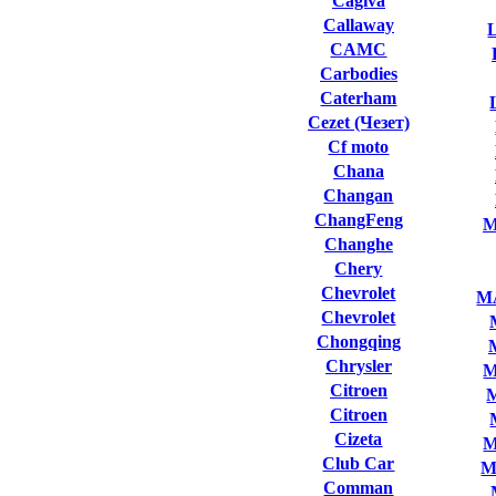
Cagiva
Callaway
L
CAMC
Carbodies
Caterham
Cezet (Чезет)
Cf moto
Chana
Changan
ChangFeng
M
Changhe
Chery
Chevrolet
M
Chevrolet
Chongqing
Chrysler
M
Citroen
Citroen
Cizeta
M
Club Сar
M
Comman