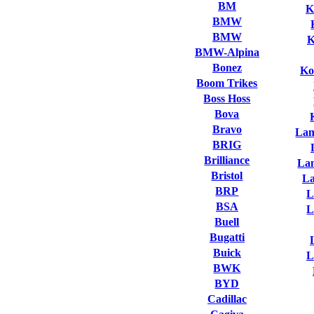
BM
K
BMW
BMW
K
BMW-Alpina
Bonez
Ko
Boom Trikes
Boss Hoss
Bova
Bravo
Lam
BRIG
Brilliance
La
Bristol
L
BRP
L
BSA
L
Buell
Bugatti
Buick
L
BWK
BYD
Cadillac