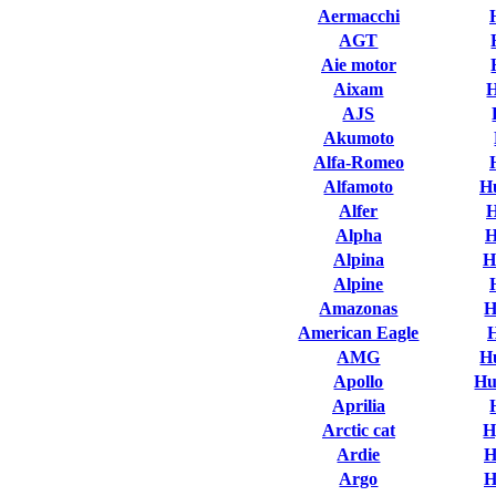
Aermacchi
AGT
Aie motor
Aixam
AJS
Akumoto
Alfa-Romeo
Alfamoto
H
Alfer
H
Alpha
H
Alpina
H
Alpine
Amazonas
H
American Eagle
AMG
H
Apollo
Hu
Aprilia
Arctic cat
H
Ardie
H
Argo
H