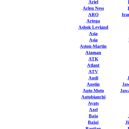
Ariel
Arlen Ness
ARO
Ira
Artega
Ashok Leyland
Asia
Asia
Aston-Martin
Ataman
ATK
Atlant
ATV
Audi
Austin
Ja
Auto Moto
Jawa
Autobianchi
Ayats
Azel
Baja
Bajaj
J
Baotian