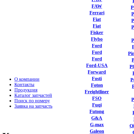
FAW
P
Ferrari
P
Fiat
P
Fiat
P
Fisker
Flybo
P
Ford
Ford
Pi
Ford
P
Ford-USA
P
Forward
Fosti
О компании
P
Контакты
Foton
Продукция
Freightliner
Каталог запчастей
FSO
P
Поиск по номеру
Fuqi
Заявка на запчасть
Futong
G&A
G-max
Qi
Galeon