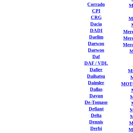
Corrado
M
CPI
CRG
M
Dacia
DADI
Merc
Daelim
Merc
Daewoo
Merc
Daewoo
M
Daf
DAF / VDL
Dafier
Mi
Daihatsu
Daimler
MOT
Dallas
Dayun
M
De-Tomaso
Defiant
M
Delta
M
Dennis
M
Derbi
M