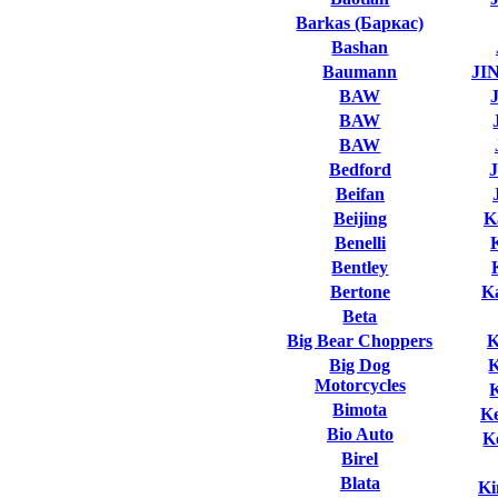
Barkas (Баркас)
Bashan
Baumann
JI
BAW
BAW
BAW
Bedford
Beifan
Beijing
K
Benelli
Bentley
Bertone
K
Beta
Big Bear Choppers
K
Big Dog
Motorcycles
Bimota
K
Bio Auto
K
Birel
Blata
Ki