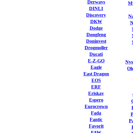
Derways
Mv
DINLI
Discovery
Na
DKW
N
Dodge
Dongfeng
Doninvest
Drogmoller
Ducati
E-Z-GO
Nys
Eagle
Ol
East Dragon
EOS
ERF
Eriskay
Espero
Eurocrown
Fada
Fantic
P
Favorit
FAW