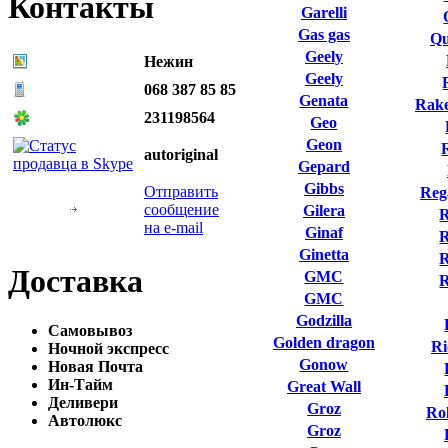
Контакты
Garelli
Gas gas
Qu
Geely
Нежин
Geely
068 387 85 85
Genata
Rake
231198564
Geo
Geon
autoriginal
Gepard
Gibbs
Отправить
Reg
сообщение
Gilera
R
на e-mail
Ginaf
R
Ginetta
R
Доставка
GMC
GMC
Godzilla
Самовывоз
Golden dragon
Ri
Ночной экспресс
Gonow
Новая Почта
Ин-Тайм
Great Wall
Деливери
Groz
Ro
Автолюкс
Groz