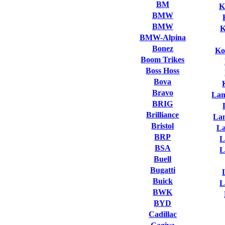
BM
K
BMW
BMW
K
BMW-Alpina
Bonez
Ko
Boom Trikes
Boss Hoss
Bova
Bravo
Lam
BRIG
Brilliance
La
Bristol
L
BRP
L
BSA
L
Buell
Bugatti
Buick
L
BWK
BYD
Cadillac