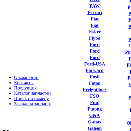
FAW
P
Ferrari
P
Fiat
P
Fiat
P
Fisker
Flybo
P
Ford
Ford
Pi
Ford
P
Ford-USA
P
Forward
Fosti
О компании
P
Контакты
Foton
Продукция
Freightliner
Каталог запчастей
FSO
P
Поиск по номеру
Fuqi
Заявка на запчасть
Futong
G&A
G-max
Qi
Galeon