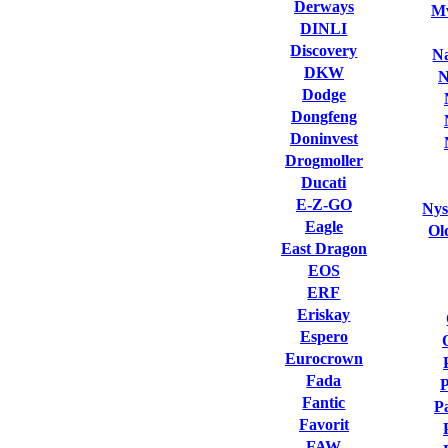
Derways
Mv
DINLI
Discovery
Na
DKW
N
Dodge
Dongfeng
Doninvest
Drogmoller
Ducati
E-Z-GO
Nys
Eagle
Ol
East Dragon
EOS
ERF
Eriskay
Espero
Eurocrown
Fada
Fantic
P
Favorit
FAW