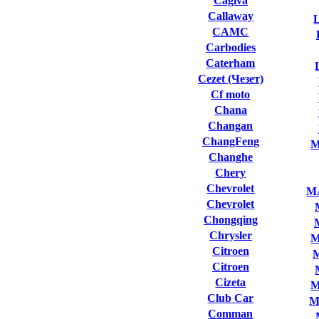
Cagiva
Callaway
L
CAMC
Carbodies
Caterham
Cezet (Чезет)
Cf moto
Chana
Changan
ChangFeng
M
Changhe
Chery
Chevrolet
M
Chevrolet
Chongqing
Chrysler
M
Citroen
Citroen
Cizeta
M
Club Сar
M
Comman