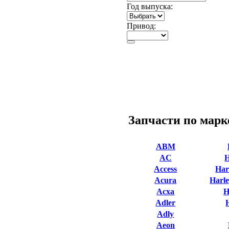
Год выпуска:
Привод:
Запчасти по марк
ABM
AC
Access
Har
Acura
Harle
Acxa
H
Adler
Adly
Aeon