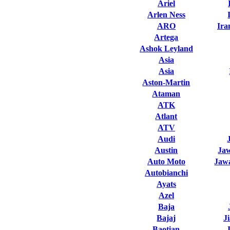
Ariel
Arlen Ness
ARO
Ira
Artega
Ashok Leyland
Asia
Asia
Aston-Martin
Ataman
ATK
Atlant
ATV
Audi
Austin
Ja
Auto Moto
Jawa
Autobianchi
Ayats
Azel
Baja
Bajaj
J
Baotian