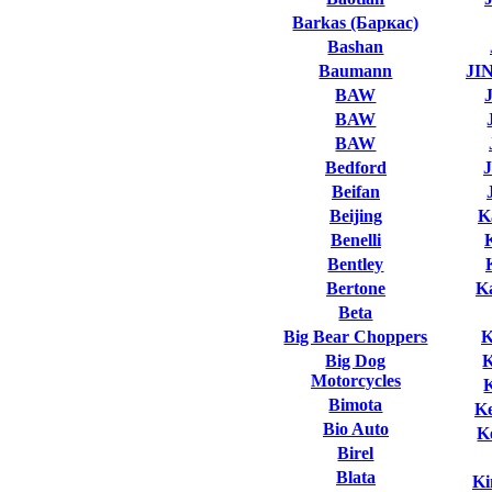
Barkas (Баркас)
Bashan
Baumann
JI
BAW
BAW
BAW
Bedford
Beifan
Beijing
K
Benelli
Bentley
Bertone
K
Beta
Big Bear Choppers
K
Big Dog
Motorcycles
Bimota
K
Bio Auto
K
Birel
Blata
Ki