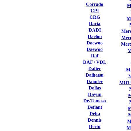
Corrado
M
CPI
CRG
M
Dacia
DADI
Merc
Daelim
Merc
Daewoo
Merc
Daewoo
M
Daf
DAF / VDL
Dafier
Mi
Daihatsu
Daimler
MOT
Dallas
Dayun
M
De-Tomaso
Defiant
M
Delta
M
Dennis
M
Derbi
M