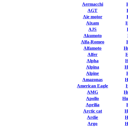
Aermacchi
AGT
Aie motor
Aixam
AJS
Akumoto
Alfa-Romeo
Alfamoto
H
Alfer
H
Alpha
H
Alpina
H
Alpine
Amazonas
H
American Eagle
AMG
H
Apollo
Hu
Aprilia
Arctic cat
H
Ardie
H
Argo
H