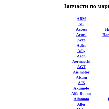
Запчасти по мар
ABM
AC
Access
Ha
Acura
Har
Acxa
Adler
Adly
Aeon
Aermacchi
AGT
Aie motor
Aixam
AJS
Akumoto
Alfa-Romeo
Alfamoto
Alfer