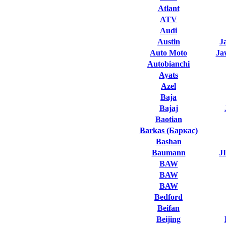
Atlant
ATV
Audi
Austin
J
Auto Moto
Ja
Autobianchi
Ayats
Azel
Baja
Bajaj
Baotian
Barkas (Баркас)
Bashan
Baumann
J
BAW
BAW
BAW
Bedford
Beifan
Beijing