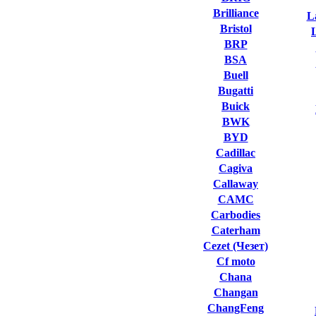
Brilliance
L
Bristol
BRP
BSA
Buell
Bugatti
Buick
BWK
BYD
Cadillac
Cagiva
Callaway
CAMC
Carbodies
Caterham
Cezet (Чезет)
Cf moto
Chana
Changan
ChangFeng