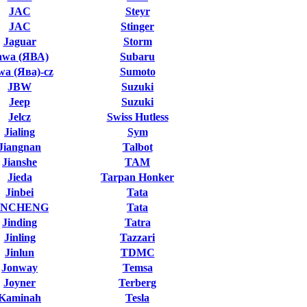
JAC
Steyr
JAC
Stinger
Jaguar
Storm
awa (ЯВА)
Subaru
wa (Ява)-cz
Sumoto
JBW
Suzuki
Jeep
Suzuki
Jelcz
Swiss Hutless
Jialing
Sym
Jiangnan
Talbot
Jianshe
TAM
Jieda
Tarpan Honker
Jinbei
Tata
INCHENG
Tata
Jinding
Tatra
Jinling
Tazzari
Jinlun
TDMC
Jonway
Temsa
Joyner
Terberg
Kaminah
Tesla