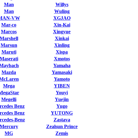
Man
Willys
Man
Wuling
MAN-VW
XGJAO
Mar-co
Xin-Kai
Marcos
Xingyue
Marshell
Xinkai
Marsun
Xinling
Maruti
Xispa
Maserati
Xmotos
Maybach
Yamaha
Mazda
Yamasaki
McLaren
Yamoto
Mega
YIBEN
MegaStar
Youyi
Megelli
Yuejin
rcedes Benz
Yugo
rcedes Benz
YUTONG
rcedes-Benz
Zastava
Mercury
Zealsun Prince
MG
Zemis