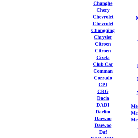
Changhe
Chery
Chevrolet
Chevrolet
Chongqing
Chrysler
Citroen
Citroen
Cizeta
Club Сar
Comman
Corrado
CPI
CRG
Dacia
DADI
Me
Daelim
Me
Daewoo
Me
Daewoo
Daf