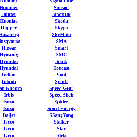
Humber
Sigma Line
Hummer
Simson
Hunter
Sinotruk
Huoniao
Skoda
Hupper
Skygo
Husaberg
SkyMoto
usqvarna
SMA
Hussar
Smart
Hyosung
SMC
Hyundai
Sonik
Hyundai
Soueast
Indian
Soul
Infiniti
Spark
ran Khodro
Speed Gear
Irbis
Speed Shek
Isuzu
Spider
Isuzu
Sport Energy
Italjet
SSangYong
Iveco
Stalker
Iveco
Star
Iveco
Stels