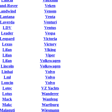
Lancia
Vauxhall
and-Rover
Veken
Landwind
Venom
Lantana
Venta
Laverda
Venturi
LDV
Ventus
Leader
Vespa
Leopard
Victoria
Lexus
Victory
Lifan
Viking
Lifan
Viper
Lifan
Volkswagen
Lincoln
Volkswagen
Linhai
Volvo
Lml
Volvo
Loncin
Volvo
Lotec
VZ Yachts
Lotus
Wanderer
Mack
Wanfeng
Makc
Wartburg
Malaguti
Wiesmann