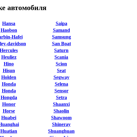
ке автомобиля
Hansa
Saipa
Haobon
Samand
rbin-Hafei
Samsung
ley-davidson
San Boat
Hercules
Saturn
Heuliez
Scania
Hino
Scion
Hisun
Seat
Holden
Segway
Honda
Selena
Honda
Sensor
Hongda
Setra
Honor
Shaanxi
Horse
Shaolin
Huabei
Shawoom
Huanghai
Shineray
Huatian
Shuanghuan