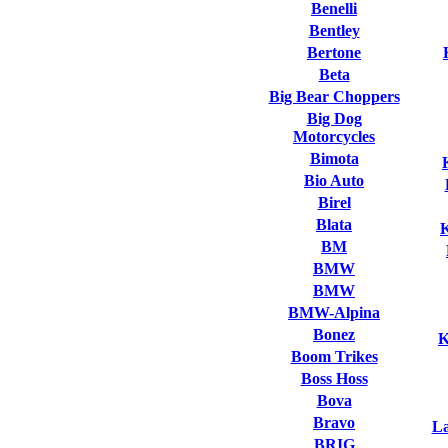
Benelli
Bentley
Bertone
Beta
Big Bear Choppers
Big Dog
Motorcycles
Bimota
Bio Auto
Birel
Blata
BM
BMW
BMW
BMW-Alpina
Bonez
K
Boom Trikes
Boss Hoss
Bova
Bravo
La
BRIG