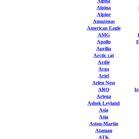
Alpha
Alpina
Alpine
Amazonas
American Eagle
AMG
Apollo
H
Aprilia
Arctic cat
Ardie
Argo
Ariel
Arlen Ness
ARO
I
Artega
Ashok Leyland
Asia
Asia
Aston-Martin
Ataman
ATK