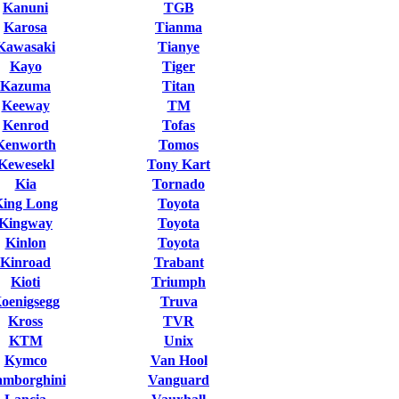
Kanuni
TGB
Karosa
Tianma
Kawasaki
Tianye
Kayo
Tiger
Kazuma
Titan
Keeway
TM
Kenrod
Tofas
Kenworth
Tomos
Kewesekl
Tony Kart
Kia
Tornado
King Long
Toyota
Kingway
Toyota
Kinlon
Toyota
Kinroad
Trabant
Kioti
Triumph
oenigsegg
Truva
Kross
TVR
KTM
Unix
Kymco
Van Hool
mborghini
Vanguard