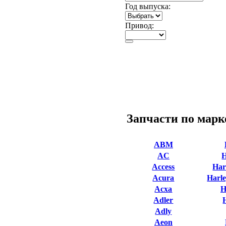
Год выпуска:
Привод:
Запчасти по марк
ABM
AC
Access
Har
Acura
Harle
Acxa
H
Adler
Adly
Aeon