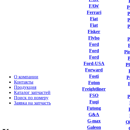
FAW
P
Ferrari
P
Fiat
P
Fiat
P
Fisker
Flybo
P
Ford
Ford
Pi
Ford
P
Ford-USA
P
Forward
Fosti
О компании
P
Контакты
Foton
Продукция
Freightliner
Каталог запчастей
FSO
P
Поиск по номеру
Fuqi
Заявка на запчасть
Futong
G&A
G-max
Qi
Galeon