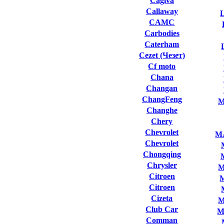
Cagiva
Callaway
L
CAMC
Carbodies
Caterham
Cezet (Чезет)
Cf moto
Chana
Changan
ChangFeng
M
Changhe
Chery
Chevrolet
M
Chevrolet
Chongqing
Chrysler
M
Citroen
Citroen
Cizeta
M
Club Сar
M
Comman