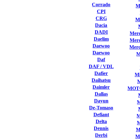
Corrado
M
CPI
CRG
M
Dacia
DADI
Merc
Daelim
Merc
Daewoo
Merc
Daewoo
M
Daf
DAF / VDL
Dafier
Mi
Daihatsu
Daimler
MOT
Dallas
Dayun
M
De-Tomaso
Defiant
M
Delta
M
Dennis
M
Derbi
M