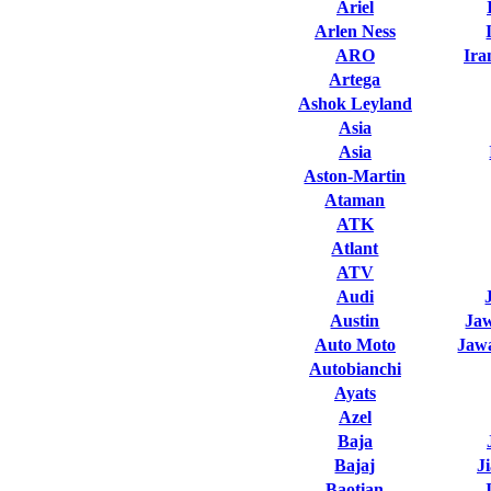
Ariel
Arlen Ness
ARO
Ira
Artega
Ashok Leyland
Asia
Asia
Aston-Martin
Ataman
ATK
Atlant
ATV
Audi
Austin
Ja
Auto Moto
Jawa
Autobianchi
Ayats
Azel
Baja
Bajaj
J
Baotian