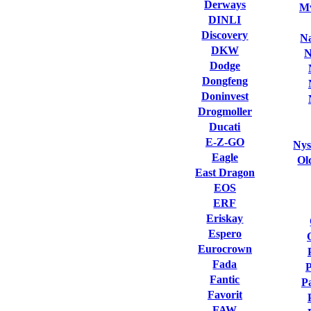
Derways
Mv
DINLI
Discovery
Na
DKW
N
Dodge
Dongfeng
Doninvest
Drogmoller
Ducati
E-Z-GO
Nys
Eagle
Ol
East Dragon
EOS
ERF
Eriskay
Espero
Eurocrown
Fada
Fantic
P
Favorit
FAW