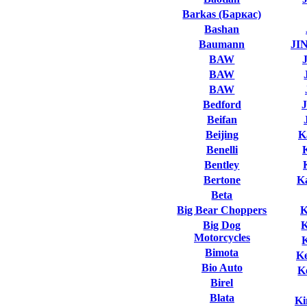
Barkas (Баркас)
Bashan
Baumann
JI
BAW
BAW
BAW
Bedford
Beifan
Beijing
K
Benelli
Bentley
Bertone
K
Beta
Big Bear Choppers
K
Big Dog
Motorcycles
Bimota
K
Bio Auto
K
Birel
Blata
Ki