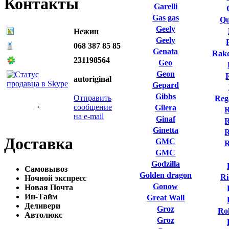
Контакты
Garelli
Gas gas
Qu
Geely
Нежин
Geely
068 387 85 85
Genata
Rake
231198564
Geo
Geon
autoriginal
Gepard
Gibbs
Отправить
Reg
сообщение
Gilera
R
на e-mail
Ginaf
R
Ginetta
R
Доставка
GMC
GMC
Godzilla
Самовывоз
Golden dragon
Ri
Ночной экспресс
Gonow
Новая Почта
Ин-Тайм
Great Wall
Деливери
Groz
Ro
Автолюкс
Groz