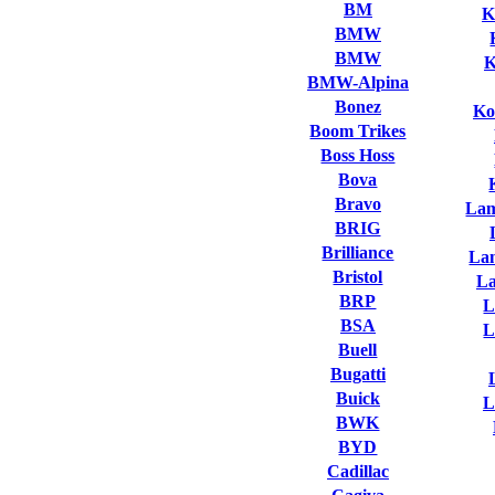
BM
K
BMW
BMW
K
BMW-Alpina
Bonez
Ko
Boom Trikes
Boss Hoss
Bova
Bravo
Lam
BRIG
Brilliance
La
Bristol
L
BRP
L
BSA
L
Buell
Bugatti
Buick
L
BWK
BYD
Cadillac