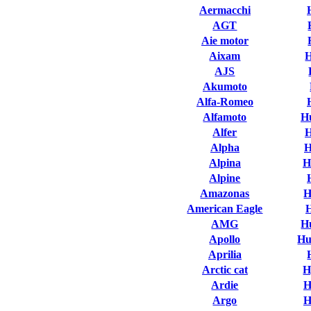
Aermacchi
AGT
Aie motor
Aixam
AJS
Akumoto
Alfa-Romeo
Alfamoto
H
Alfer
H
Alpha
H
Alpina
H
Alpine
Amazonas
H
American Eagle
AMG
H
Apollo
Hu
Aprilia
Arctic cat
H
Ardie
H
Argo
H