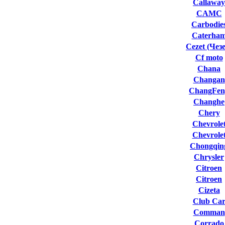
Callaway
CAMC
Carbodie
Caterha
Cezet (Чезе
Cf moto
Chana
Changan
ChangFen
Changhe
Chery
Chevrole
Chevrole
Chongqin
Chrysler
Citroen
Citroen
Cizeta
Club Сa
Comman
Corrado