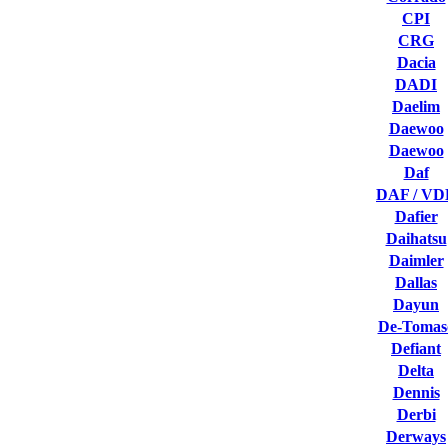
CPI
CRG
Dacia
DADI
Daelim
Daewoo
Daewoo
Daf
DAF / VD
Dafier
Daihatsu
Daimler
Dallas
Dayun
De-Tomas
Defiant
Delta
Dennis
Derbi
Derways