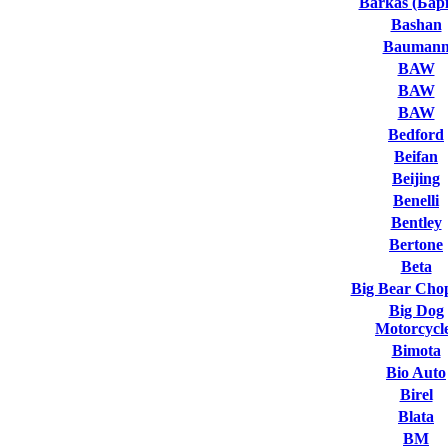
Barkas (Бар
Bashan
Bauman
BAW
BAW
BAW
Bedford
Beifan
Beijing
Benelli
Bentley
Bertone
Beta
Big Bear Cho
Big Dog
Motorcycl
Bimota
Bio Auto
Birel
Blata
BM