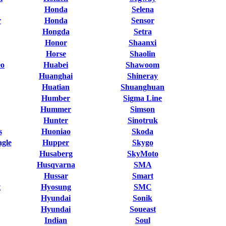
Honda
Selena
r
Honda
Sensor
Hongda
Setra
Honor
Shaanxi
Horse
Shaolin
eo
Huabei
Shawoom
Huanghai
Shineray
Huatian
Shuanghuan
Humber
Sigma Line
Hummer
Simson
Hunter
Sinotruk
s
Huoniao
Skoda
gle
Hupper
Skygo
Husaberg
SkyMoto
Husqvarna
SMA
Hussar
Smart
t
Hyosung
SMC
Hyundai
Sonik
Hyundai
Soueast
Indian
Soul