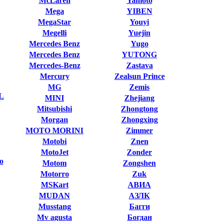
McLaren
Yamoto
Mega
YIBEN
MegaStar
Youyi
Megelli
Yuejin
Mercedes Benz
Yugo
Mercedes Benz
YUTONG
Mercedes-Benz
Zastava
Mercury
Zealsun Prince
MG
Zemis
L
MINI
Zhejiang
Mitsubishi
Zhongtong
Morgan
Zhongxing
MOTO MORINI
Zimmer
Motobi
Znen
MotoJet
Zonder
o
Motom
Zongshen
Motorro
Zuk
MSKart
АВИА
MUDAN
АЗЛК
Musstang
Багги
Mv agusta
Богдан