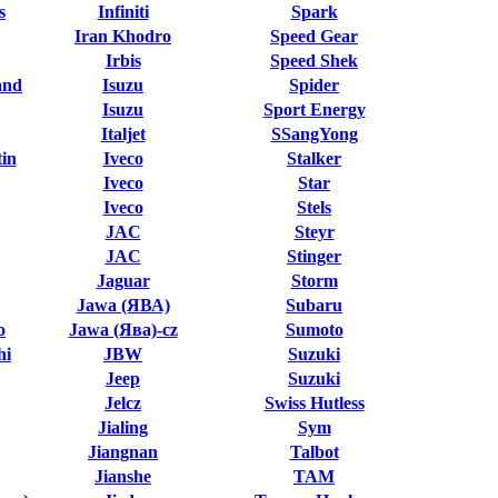
s
Infiniti
Spark
Iran Khodro
Speed Gear
Irbis
Speed Shek
and
Isuzu
Spider
Isuzu
Sport Energy
Italjet
SSangYong
in
Iveco
Stalker
Iveco
Star
Iveco
Stels
JAC
Steyr
JAC
Stinger
Jaguar
Storm
Jawa (ЯВА)
Subaru
o
Jawa (Ява)-cz
Sumoto
hi
JBW
Suzuki
Jeep
Suzuki
Jelcz
Swiss Hutless
Jialing
Sym
Jiangnan
Talbot
Jianshe
TAM