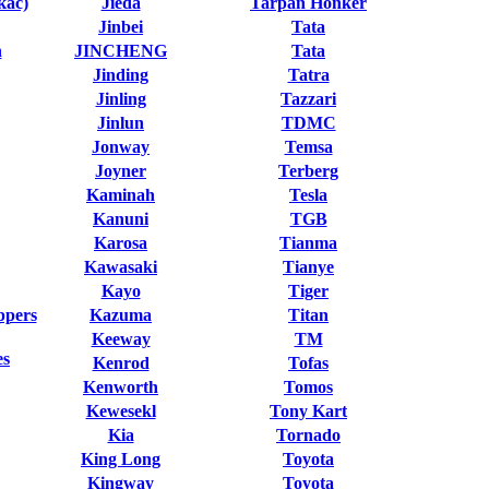
кас)
Jieda
Tarpan Honker
Jinbei
Tata
n
JINCHENG
Tata
Jinding
Tatra
Jinling
Tazzari
Jinlun
TDMC
Jonway
Temsa
Joyner
Terberg
Kaminah
Tesla
Kanuni
TGB
Karosa
Tianma
Kawasaki
Tianye
Kayo
Tiger
ppers
Kazuma
Titan
Keeway
TM
es
Kenrod
Tofas
Kenworth
Tomos
Kewesekl
Tony Kart
Kia
Tornado
King Long
Toyota
Kingway
Toyota