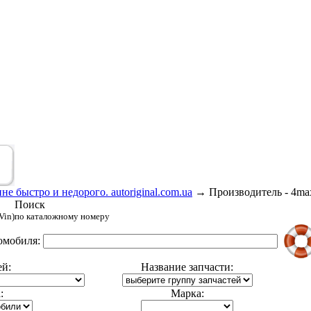
е быстро и недорого. autoriginal.com.ua
→
Производитель - 4ma
Поиск
Vin)
по каталожному номеру
омобиля:
ей:
Название запчасти:
:
Марка: