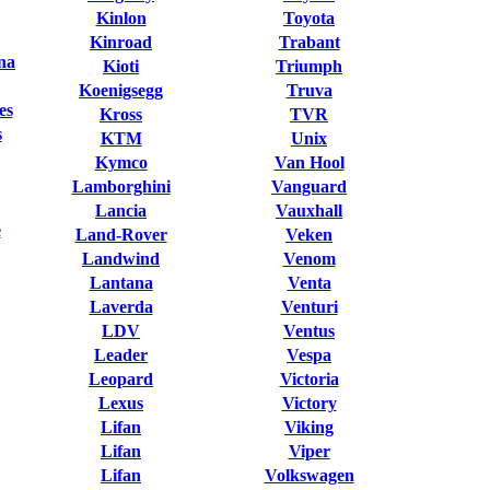
Kinlon
Toyota
Kinroad
Trabant
na
Kioti
Triumph
Koenigsegg
Truva
es
Kross
TVR
s
KTM
Unix
Kymco
Van Hool
Lamborghini
Vanguard
Lancia
Vauxhall
e
Land-Rover
Veken
Landwind
Venom
Lantana
Venta
Laverda
Venturi
LDV
Ventus
Leader
Vespa
Leopard
Victoria
Lexus
Victory
Lifan
Viking
Lifan
Viper
Lifan
Volkswagen