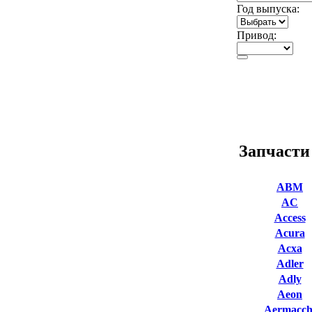
Год выпуска:
Привод:
Запчасти
ABM
AC
Access
Acura
Acxa
Adler
Adly
Aeon
Aermacch