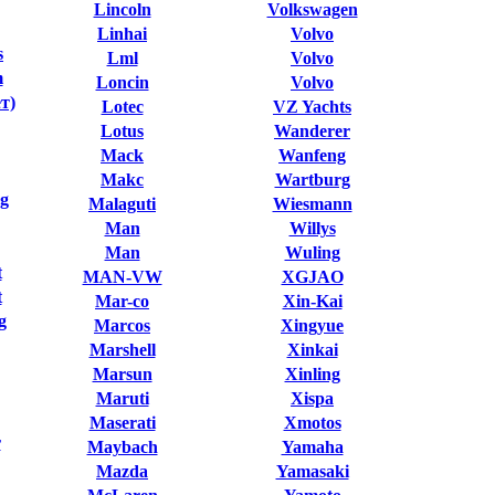
Lincoln
Volkswagen
Linhai
Volvo
s
Lml
Volvo
m
Loncin
Volvo
т)
Lotec
VZ Yachts
Lotus
Wanderer
Mack
Wanfeng
Makc
Wartburg
g
Malaguti
Wiesmann
Man
Willys
Man
Wuling
t
MAN-VW
XGJAO
t
Mar-co
Xin-Kai
g
Marcos
Xingyue
Marshell
Xinkai
Marsun
Xinling
Maruti
Xispa
Maserati
Xmotos
r
Maybach
Yamaha
Mazda
Yamasaki