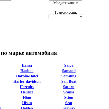
Модификация:
Трансмиссия:
 по марке автомобиля
Hansa
Saipa
Haobon
Samand
Harbin-Hafei
Samsung
Harley-davidson
San Boat
Hercules
Saturn
Heuliez
Scania
Hino
Scion
Hisun
Seat
i
Holden
Segway