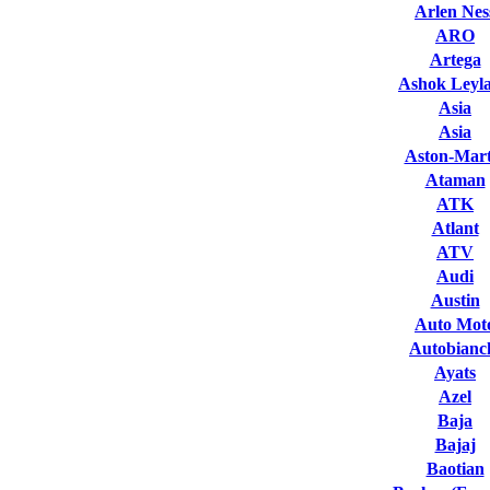
Arlen Nes
ARO
Artega
Ashok Leyl
Asia
Asia
Aston-Mart
Ataman
ATK
Atlant
ATV
Audi
Austin
Auto Mot
Autobianc
Ayats
Azel
Baja
Bajaj
Baotian