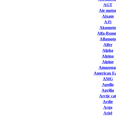
AGT
Aie moto
Aixam
AJS
Akumoto
Alfa-Rom
Alfamoto
Alfer
Alpha
Alpina
Alpine
Amazona
American Ea
AMG
Apollo
Aprilia
Arctic ca
Ardie
Argo
Ariel