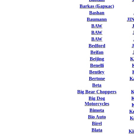
Barkas (Баркас)
Bashan
Baumann
JI
BAW
BAW
BAW
Bedford
Beifan
Beijing
K
Benelli
Bentley
Bertone
K
Beta
Big Bear Choppers
K
Big Dog
Motorcycles
Bimota
K
Bio Auto
K
Birel
Blata
Ki