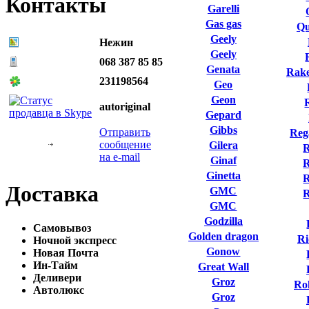
Контакты
Garelli
Gas gas
Qu
Geely
Нежин
Geely
068 387 85 85
Genata
Rake
231198564
Geo
Geon
autoriginal
Gepard
Gibbs
Отправить
Reg
сообщение
Gilera
R
на e-mail
Ginaf
R
Ginetta
R
Доставка
GMC
GMC
Godzilla
Самовывоз
Golden dragon
Ri
Ночной экспресс
Gonow
Новая Почта
Ин-Тайм
Great Wall
Деливери
Groz
Ro
Автолюкс
Groz