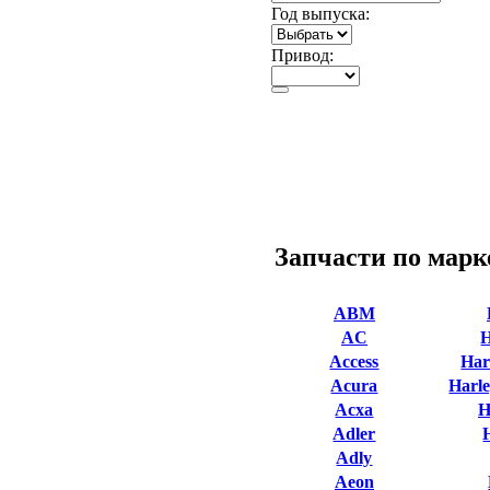
Год выпуска:
Привод:
Запчасти по марк
ABM
AC
Access
Har
Acura
Harle
Acxa
H
Adler
Adly
Aeon