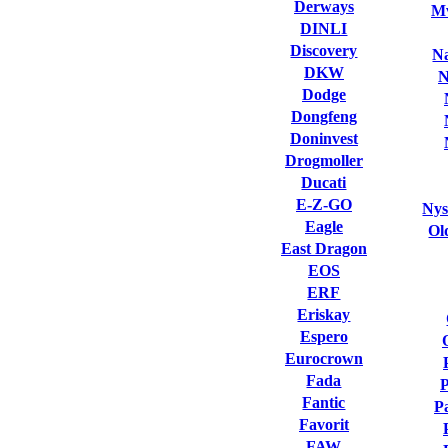
Derways
Mv
DINLI
Discovery
Na
DKW
N
Dodge
Dongfeng
Doninvest
Drogmoller
Ducati
E-Z-GO
Nys
Eagle
Ol
East Dragon
EOS
ERF
Eriskay
Espero
Eurocrown
Fada
Fantic
P
Favorit
FAW