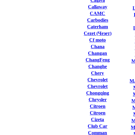
Cagiva
Callaway
L
CAMC
Carbodies
Caterham
Cezet (Чезет)
Cf moto
Chana
Changan
ChangFeng
M
Changhe
Chery
Chevrolet
M
Chevrolet
Chongqing
Chrysler
M
Citroen
Citroen
Cizeta
M
Club Сar
M
Comman