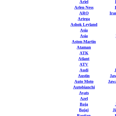
Ariel
Arlen Ness
ARO
Ira
Artega
Ashok Leyland
Asia
Asia
Aston-Martin
Ataman
ATK
Atlant
ATV
Audi
Austin
Ja
Auto Moto
Jawa
Autobianchi
Ayats
Azel
Baja
Bajaj
J
Baotian