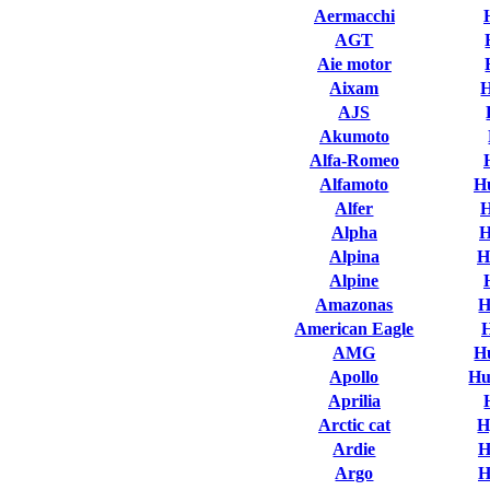
Aermacchi
AGT
Aie motor
Aixam
AJS
Akumoto
Alfa-Romeo
Alfamoto
H
Alfer
H
Alpha
H
Alpina
H
Alpine
Amazonas
H
American Eagle
AMG
H
Apollo
Hu
Aprilia
Arctic cat
H
Ardie
H
Argo
H