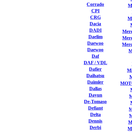
Corrado
M
CPI
CRG
M
Dacia
DADI
Merc
Daelim
Merc
Daewoo
Merc
Daewoo
M
Daf
DAF / VDL
Dafier
Mi
Daihatsu
Daimler
MOT
Dallas
Dayun
M
De-Tomaso
Defiant
M
Delta
M
Dennis
M
Derbi
M