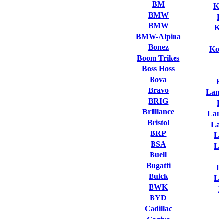
BM
K
BMW
BMW
K
BMW-Alpina
Bonez
Ko
Boom Trikes
Boss Hoss
Bova
Bravo
Lam
BRIG
Brilliance
La
Bristol
L
BRP
L
BSA
L
Buell
Bugatti
Buick
L
BWK
BYD
Cadillac