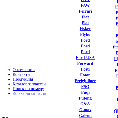
FAW
P
Ferrari
P
Fiat
P
Fiat
P
Fisker
Flybo
P
Ford
Ford
Pi
Ford
P
Ford-USA
P
Forward
Fosti
О компании
P
Контакты
Foton
Продукция
Freightliner
Каталог запчастей
FSO
P
Поиск по номеру
Fuqi
Заявка на запчасть
Futong
G&A
G-max
Qi
Galeon