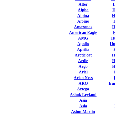
Alfer
H
Alpha
H
Alpina
H
Alpine
Amazonas
H
American Eagle
AMG
H
Apollo
Hu
Aprilia
Arctic cat
H
Ardie
H
Argo
H
Ariel
Arlen Ness
ARO
Ira
Artega
Ashok Leyland
Asia
Asia
Aston-Martin