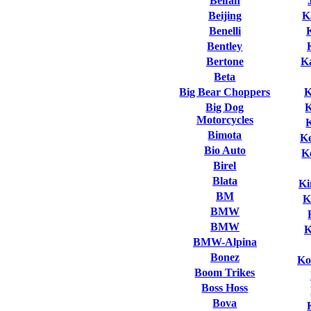
Beifan
Beijing
K
Benelli
Bentley
Bertone
K
Beta
Big Bear Choppers
K
Big Dog
Motorcycles
Bimota
K
Bio Auto
K
Birel
Blata
Ki
BM
K
BMW
BMW
K
BMW-Alpina
Bonez
Ko
Boom Trikes
Boss Hoss
Bova