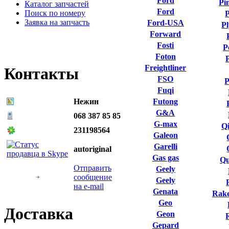
Ford
Pi
Каталог запчастей
Ford
Поиск по номеру
P
Заявка на запчасть
Ford-USA
P
Forward
Fosti
P
Foton
Freightliner
Контакты
FSO
P
Fuqi
Нежин
Futong
G&A
068 387 85 85
G-max
Qi
231198564
Galeon
Garelli
autoriginal
Gas gas
Qu
Отправить
Geely
сообщение
Geely
на e-mail
Genata
Rake
Geo
Доставка
Geon
Gepard