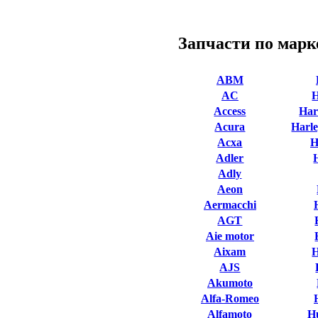
Запчасти по марк
ABM
AC
Access
Har
Acura
Harle
Acxa
H
Adler
Adly
Aeon
Aermacchi
AGT
Aie motor
Aixam
AJS
Akumoto
Alfa-Romeo
Alfamoto
H