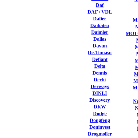
Daf
DAF / VDL
Dafier
Mi
Daihatsu
Daimler
MOT
Dallas
Dayun
M
De-Tomaso
Defiant
M
Delta
M
Dennis
M
Derbi
M
Derways
Mv
DINLI
Discovery
Na
DKW
N
Dodge
Dongfeng
Doninvest
Drogmoller