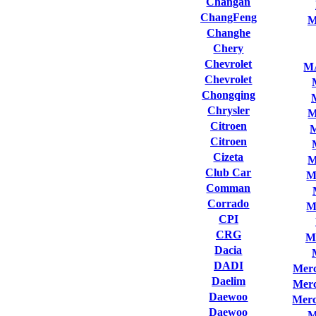
Changan
ChangFeng
M
Changhe
Chery
Chevrolet
M
Chevrolet
Chongqing
Chrysler
M
Citroen
Citroen
Cizeta
M
Club Сar
M
Comman
Corrado
M
CPI
CRG
M
Dacia
DADI
Merc
Daelim
Merc
Daewoo
Merc
Daewoo
M