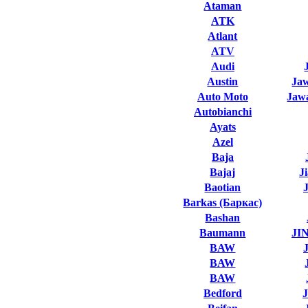
Ataman
ATK
Atlant
ATV
Audi
Austin
Ja
Auto Moto
Jawa
Autobianchi
Ayats
Azel
Baja
Bajaj
J
Baotian
Barkas (Баркас)
Bashan
Baumann
JI
BAW
BAW
BAW
Bedford