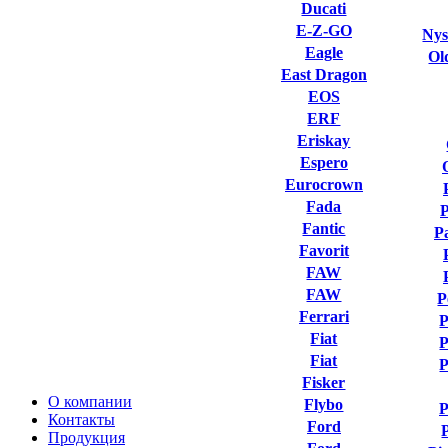
Ducati
E-Z-GO
Nys
Eagle
Ol
East Dragon
EOS
ERF
Eriskay
Espero
Eurocrown
Fada
Fantic
P
Favorit
FAW
FAW
P
Ferrari
P
Fiat
P
Fiat
P
Fisker
О компании
Flybo
P
Контакты
Ford
Продукция