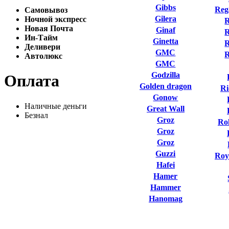
Gibbs
Reg
Самовывоз
Gilera
Ночной экспресс
R
Новая Почта
Ginaf
R
Ин-Тайм
Ginetta
R
Деливери
GMC
Автолюкс
GMC
Godzilla
Оплата
Golden dragon
Ri
Gonow
Наличные деньги
Great Wall
Безнал
Groz
Ro
Groz
Groz
Guzzi
Roy
Hafei
Hamer
Hammer
Hanomag