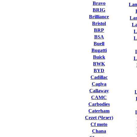
Bravo
Lam
BRIG
Brilliance
La
Bristol
L
BRP
L
BSA
L
Buell
Bugatti
Buick
L
BWK
BYD
Cadillac
Cagiva
Callaway
L
CAMC
Carbodies
Caterham
Cezet (Чезет)
Cf moto
Chana