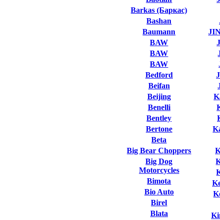
Barkas (Баркас)
Bashan
Baumann
JI
BAW
BAW
BAW
Bedford
Beifan
Beijing
K
Benelli
Bentley
Bertone
K
Beta
Big Bear Choppers
K
Big Dog
Motorcycles
Bimota
K
Bio Auto
K
Birel
Blata
Ki