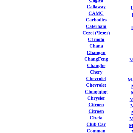
Cagiva
Callaway
L
CAMC
Carbodies
Caterham
Cezet (Чезет)
Cf moto
Chana
Changan
ChangFeng
M
Changhe
Chery
Chevrolet
M
Chevrolet
Chongqing
Chrysler
M
Citroen
Citroen
Cizeta
M
Club Сar
M
Comman