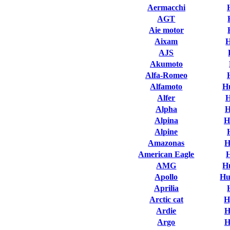
Aermacchi
AGT
Aie motor
Aixam
AJS
Akumoto
Alfa-Romeo
Alfamoto
H
Alfer
H
Alpha
H
Alpina
H
Alpine
Amazonas
H
American Eagle
AMG
H
Apollo
Hu
Aprilia
Arctic cat
H
Ardie
H
Argo
H