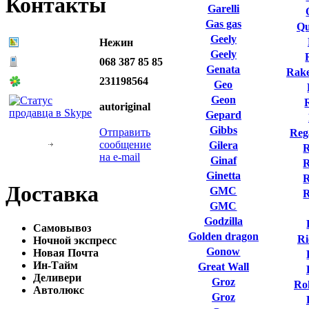
Контакты
Garelli
Gas gas
Qu
Geely
Нежин
Geely
068 387 85 85
Genata
Rake
231198564
Geo
Geon
autoriginal
Gepard
Gibbs
Отправить
Reg
сообщение
Gilera
R
на e-mail
Ginaf
R
Ginetta
R
Доставка
GMC
GMC
Godzilla
Самовывоз
Golden dragon
Ri
Ночной экспресс
Gonow
Новая Почта
Ин-Тайм
Great Wall
Деливери
Groz
Ro
Автолюкс
Groz