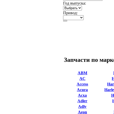
Год выпуска:
Привод:
Запчасти по марк
ABM
AC
Access
Har
Acura
Harle
Acxa
H
Adler
Adly
Aeon