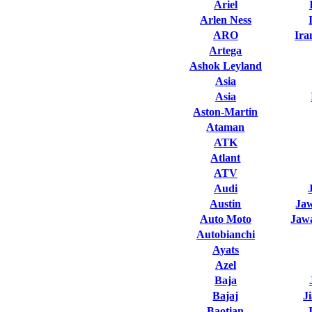
Ariel
Arlen Ness
ARO
Ira
Artega
Ashok Leyland
Asia
Asia
Aston-Martin
Ataman
ATK
Atlant
ATV
Audi
Austin
Ja
Auto Moto
Jawa
Autobianchi
Ayats
Azel
Baja
Bajaj
J
Baotian