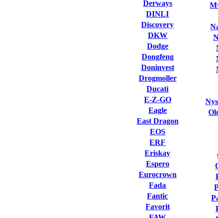
Derways
Mv
DINLI
Discovery
Na
DKW
N
Dodge
Dongfeng
Doninvest
Drogmoller
Ducati
E-Z-GO
Nys
Eagle
Ol
East Dragon
EOS
ERF
Eriskay
Espero
Eurocrown
Fada
Fantic
P
Favorit
FAW