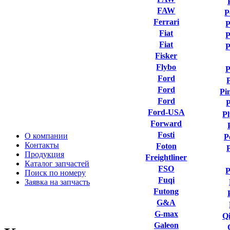
FAW
P
Ferrari
P
Fiat
P
Fiat
P
Fisker
Flybo
P
Ford
Ford
Pi
Ford
P
Ford-USA
P
Forward
Fosti
О компании
P
Контакты
Foton
Продукция
Freightliner
Каталог запчастей
FSO
P
Поиск по номеру
Fuqi
Заявка на запчасть
Futong
G&A
G-max
Qi
Galeon