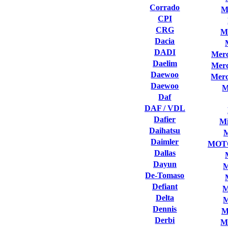
Corrado
M
CPI
CRG
M
Dacia
DADI
Merc
Daelim
Merc
Daewoo
Merc
Daewoo
M
Daf
DAF / VDL
Dafier
Mi
Daihatsu
Daimler
MOT
Dallas
Dayun
M
De-Tomaso
Defiant
M
Delta
M
Dennis
M
Derbi
M