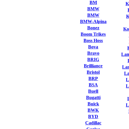
BM
K
BMW
BMW
K
BMW-Alpina
Bonez
Ko
Boom Trikes
Boss Hoss
Bova
Bravo
Lam
BRIG
Brilliance
La
Bristol
L
BRP
L
BSA
L
Buell
Bugatti
Buick
L
BWK
BYD
Cadillac