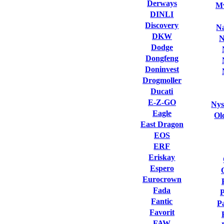
Derways
Mv
DINLI
Discovery
Na
DKW
N
Dodge
Dongfeng
Doninvest
Drogmoller
Ducati
E-Z-GO
Nys
Eagle
Ol
East Dragon
EOS
ERF
Eriskay
Espero
Eurocrown
Fada
Fantic
P
Favorit
FAW