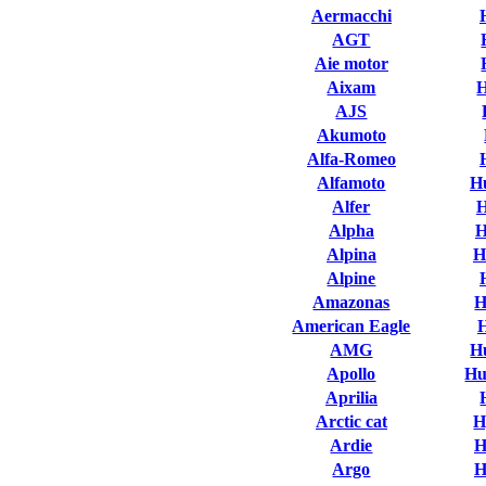
Aermacchi
AGT
Aie motor
Aixam
AJS
Akumoto
Alfa-Romeo
Alfamoto
H
Alfer
H
Alpha
H
Alpina
H
Alpine
Amazonas
H
American Eagle
AMG
H
Apollo
Hu
Aprilia
Arctic cat
H
Ardie
H
Argo
H