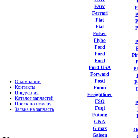
FAW
P
Ferrari
P
Fiat
P
Fiat
P
Fisker
Flybo
P
Ford
Ford
Pi
Ford
P
Ford-USA
P
Forward
Fosti
О компании
P
Контакты
Foton
Продукция
Freightliner
Каталог запчастей
FSO
P
Поиск по номеру
Fuqi
Заявка на запчасть
Futong
G&A
G-max
Qi
Galeon