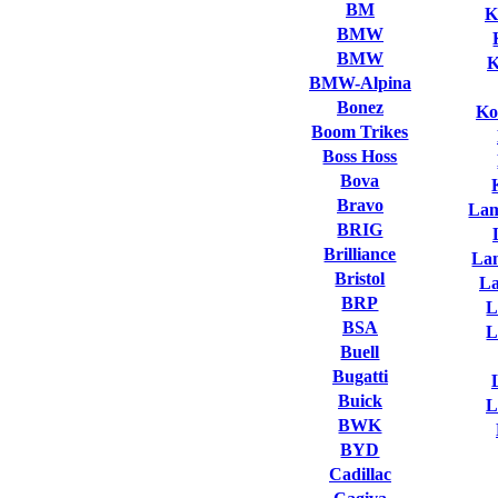
BM
K
BMW
BMW
K
BMW-Alpina
Bonez
Ko
Boom Trikes
Boss Hoss
Bova
Bravo
Lam
BRIG
Brilliance
La
Bristol
L
BRP
L
BSA
L
Buell
Bugatti
Buick
L
BWK
BYD
Cadillac