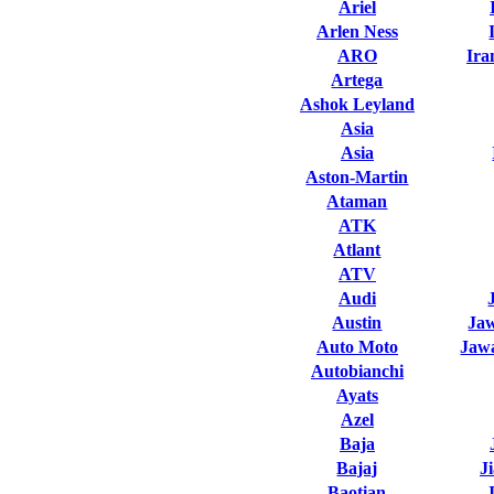
Ariel
Arlen Ness
ARO
Ira
Artega
Ashok Leyland
Asia
Asia
Aston-Martin
Ataman
ATK
Atlant
ATV
Audi
Austin
Ja
Auto Moto
Jawa
Autobianchi
Ayats
Azel
Baja
Bajaj
J
Baotian