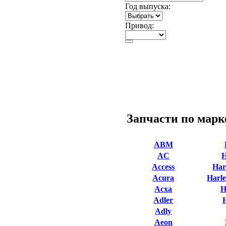
Год выпуска:
Привод:
Запчасти по марк
ABM
AC
Access
Har
Acura
Harle
Acxa
H
Adler
Adly
Aeon