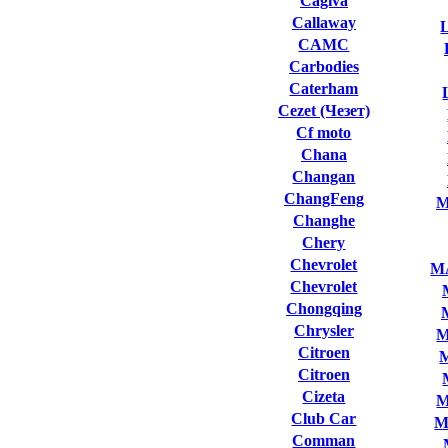
Cagiva
Callaway
L
CAMC
Carbodies
Caterham
Cezet (Чезет)
Cf moto
Chana
Changan
ChangFeng
M
Changhe
Chery
Chevrolet
M
Chevrolet
Chongqing
Chrysler
M
Citroen
Citroen
Cizeta
M
Club Сar
M
Comman