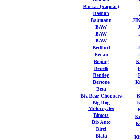
Barkas (Баркас)
Bashan
Baumann
JI
BAW
BAW
BAW
Bedford
Beifan
Beijing
K
Benelli
Bentley
Bertone
K
Beta
Big Bear Choppers
K
Big Dog
Motorcycles
Bimota
K
Bio Auto
K
Birel
Blata
Ki