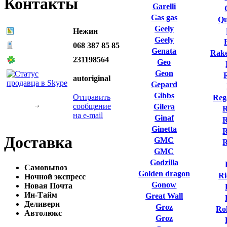
Контакты
Garelli
Gas gas
Qu
Geely
Нежин
Geely
068 387 85 85
Genata
Rake
231198564
Geo
Geon
autoriginal
Gepard
Gibbs
Отправить
Reg
сообщение
Gilera
R
на e-mail
Ginaf
R
Ginetta
R
Доставка
GMC
GMC
Godzilla
Самовывоз
Golden dragon
Ri
Ночной экспресс
Gonow
Новая Почта
Ин-Тайм
Great Wall
Деливери
Groz
Ro
Автолюкс
Groz