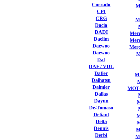
Corrado
M
CPI
CRG
M
Dacia
DADI
Merc
Daelim
Merc
Daewoo
Merc
Daewoo
M
Daf
DAF / VDL
Dafier
Mi
Daihatsu
Daimler
MOT
Dallas
Dayun
M
De-Tomaso
Defiant
M
Delta
M
Dennis
M
Derbi
M