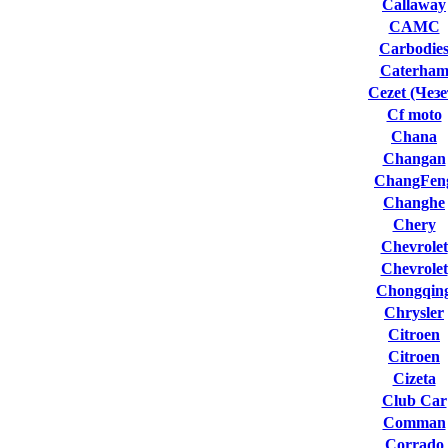
Callaway
CAMC
Carbodie
Caterha
Cezet (Чезе
Cf moto
Chana
Changan
ChangFen
Changhe
Chery
Chevrolet
Chevrolet
Chongqin
Chrysler
Citroen
Citroen
Cizeta
Club Сar
Comman
Corrado