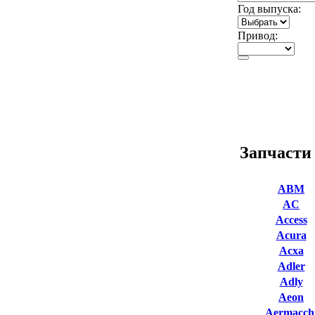
Год выпуска:
Привод:
Запчасти
ABM
AC
Access
Acura
Acxa
Adler
Adly
Aeon
Aermacch