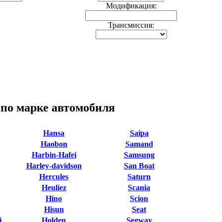
Модификация:
Трансмиссия:
 по марке автомобиля
Hansa
Saipa
Haobon
Samand
Harbin-Hafei
Samsung
Harley-davidson
San Boat
Hercules
Saturn
Heuliez
Scania
Hino
Scion
Hisun
Seat
i
Holden
Segway