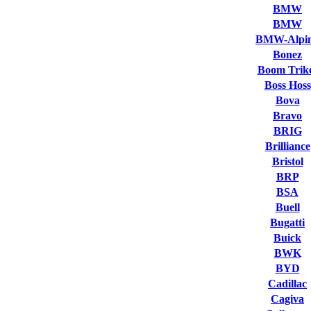
BMW
BMW
BMW-Alpi
Bonez
Boom Trik
Boss Hoss
Bova
Bravo
BRIG
Brilliance
Bristol
BRP
BSA
Buell
Bugatti
Buick
BWK
BYD
Cadillac
Cagiva