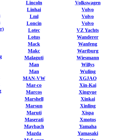
Lincoln
Volkswagen
Linhai
Volvo
s
Lml
Volvo
m
Loncin
Volvo
т)
Lotec
VZ Yachts
Lotus
Wanderer
Mack
Wanfeng
Makc
Wartburg
g
Malaguti
Wiesmann
Man
Willys
Man
Wuling
MAN-VW
XGJAO
Mar-co
Xin-Kai
g
Marcos
Xingyue
Marshell
Xinkai
Marsun
Xinling
Maruti
Xispa
Maserati
Xmotos
Maybach
Yamaha
Mazda
Yamasaki