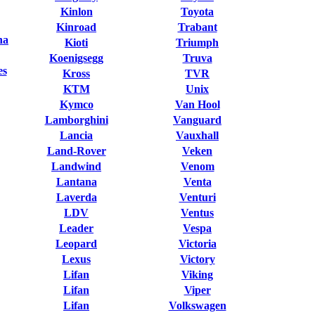
Kinlon
Toyota
Kinroad
Trabant
na
Kioti
Triumph
Koenigsegg
Truva
es
Kross
TVR
KTM
Unix
Kymco
Van Hool
Lamborghini
Vanguard
Lancia
Vauxhall
Land-Rover
Veken
Landwind
Venom
Lantana
Venta
Laverda
Venturi
LDV
Ventus
Leader
Vespa
Leopard
Victoria
Lexus
Victory
Lifan
Viking
Lifan
Viper
Lifan
Volkswagen