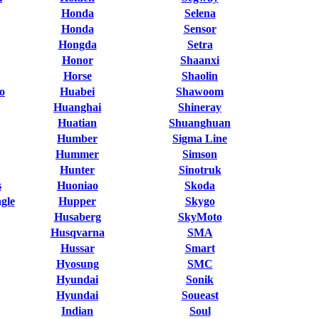
Honda
Selena
Honda
Sensor
Hongda
Setra
Honor
Shaanxi
Horse
Shaolin
o
Huabei
Shawoom
Huanghai
Shineray
Huatian
Shuanghuan
Humber
Sigma Line
Hummer
Simson
Hunter
Sinotruk
s
Huoniao
Skoda
gle
Hupper
Skygo
Husaberg
SkyMoto
Husqvarna
SMA
Hussar
Smart
Hyosung
SMC
Hyundai
Sonik
Hyundai
Soueast
Indian
Soul