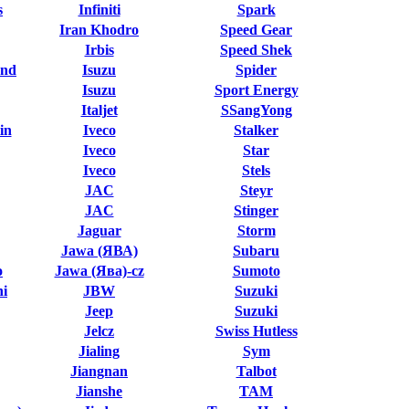
s
Infiniti
Spark
Iran Khodro
Speed Gear
Irbis
Speed Shek
and
Isuzu
Spider
Isuzu
Sport Energy
Italjet
SSangYong
in
Iveco
Stalker
Iveco
Star
Iveco
Stels
JAC
Steyr
JAC
Stinger
Jaguar
Storm
Jawa (ЯВА)
Subaru
o
Jawa (Ява)-cz
Sumoto
hi
JBW
Suzuki
Jeep
Suzuki
Jelcz
Swiss Hutless
Jialing
Sym
Jiangnan
Talbot
Jianshe
TAM