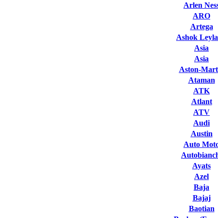
Arlen Nes
ARO
Artega
Ashok Leyl
Asia
Asia
Aston-Mart
Ataman
ATK
Atlant
ATV
Audi
Austin
Auto Mot
Autobianc
Ayats
Azel
Baja
Bajaj
Baotian