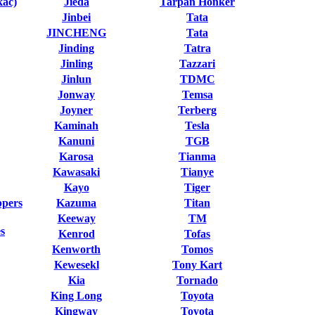
кас)
Jieda
Tarpan Honker
Jinbei
Tata
JINCHENG
Tata
Jinding
Tatra
Jinling
Tazzari
Jinlun
TDMC
Jonway
Temsa
Joyner
Terberg
Kaminah
Tesla
Kanuni
TGB
Karosa
Tianma
Kawasaki
Tianye
Kayo
Tiger
ppers
Kazuma
Titan
Keeway
TM
s
Kenrod
Tofas
Kenworth
Tomos
Kewesekl
Tony Kart
Kia
Tornado
King Long
Toyota
Kingway
Toyota