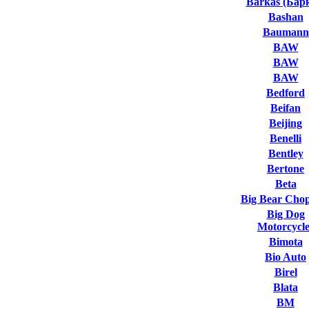
Barkas (Бар
Bashan
Baumann
BAW
BAW
BAW
Bedford
Beifan
Beijing
Benelli
Bentley
Bertone
Beta
Big Bear Cho
Big Dog
Motorcycle
Bimota
Bio Auto
Birel
Blata
BM