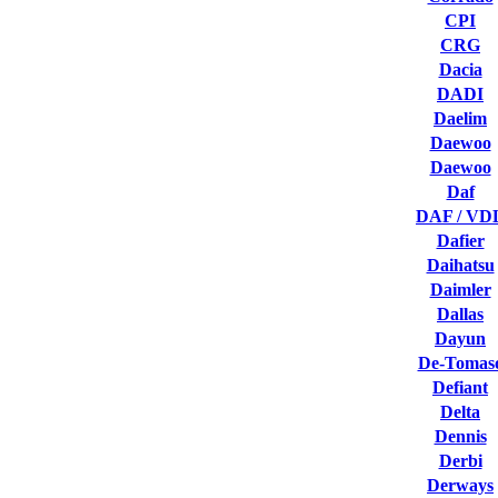
CPI
CRG
Dacia
DADI
Daelim
Daewoo
Daewoo
Daf
DAF / VD
Dafier
Daihatsu
Daimler
Dallas
Dayun
De-Tomas
Defiant
Delta
Dennis
Derbi
Derways