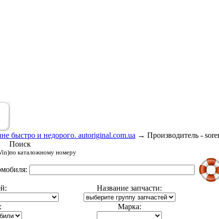
е быстро и недорого. autoriginal.com.ua
→
Производитель - sore
Поиск
Vin)
по каталожному номеру
омобиля:
й:
Название запчасти:
:
Марка: