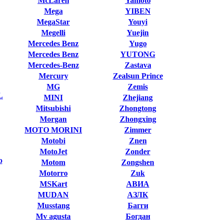
McLaren
Yamoto
Mega
YIBEN
MegaStar
Youyi
Megelli
Yuejin
Mercedes Benz
Yugo
Mercedes Benz
YUTONG
Mercedes-Benz
Zastava
Mercury
Zealsun Prince
MG
Zemis
L
MINI
Zhejiang
Mitsubishi
Zhongtong
Morgan
Zhongxing
MOTO MORINI
Zimmer
Motobi
Znen
MotoJet
Zonder
o
Motom
Zongshen
Motorro
Zuk
MSKart
АВИА
MUDAN
АЗЛК
Musstang
Багги
Mv agusta
Богдан