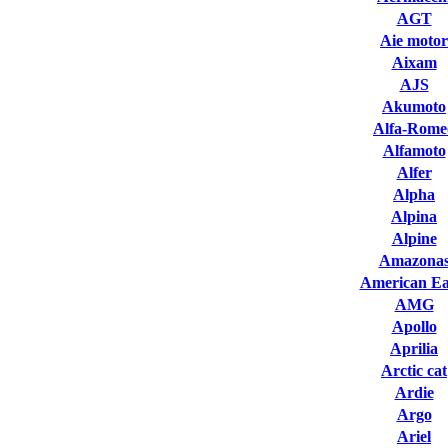
AGT
Aie motor
Aixam
AJS
Akumoto
Alfa-Rome
Alfamoto
Alfer
Alpha
Alpina
Alpine
Amazona
American Ea
AMG
Apollo
Aprilia
Arctic cat
Ardie
Argo
Ariel