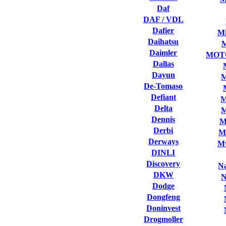
Daf
DAF / VDL
Dafier
Mi
Daihatsu
Daimler
MOT
Dallas
Dayun
M
De-Tomaso
Defiant
M
Delta
M
Dennis
M
Derbi
M
Derways
Mv
DINLI
Discovery
Na
DKW
N
Dodge
Dongfeng
Doninvest
Drogmoller