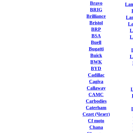
Bravo
Lam
BRIG
Brilliance
La
Bristol
L
BRP
L
BSA
L
Buell
Bugatti
Buick
L
BWK
BYD
Cadillac
Cagiva
Callaway
L
CAMC
Carbodies
Caterham
Cezet (Чезет)
Cf moto
Chana