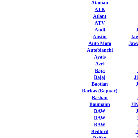
Ataman
ATK
Atlant
ATV
Audi
Austin
Ja
Auto Moto
Jawa
Autobianchi
Ayats
Azel
Baja
Bajaj
J
Baotian
Barkas (Баркас)
Bashan
Baumann
JI
BAW
BAW
BAW
Bedford