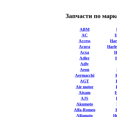
Запчасти по марк
ABM
AC
Access
Har
Acura
Harle
Acxa
H
Adler
Adly
Aeon
Aermacchi
AGT
Aie motor
Aixam
AJS
Akumoto
Alfa-Romeo
Alfamoto
H