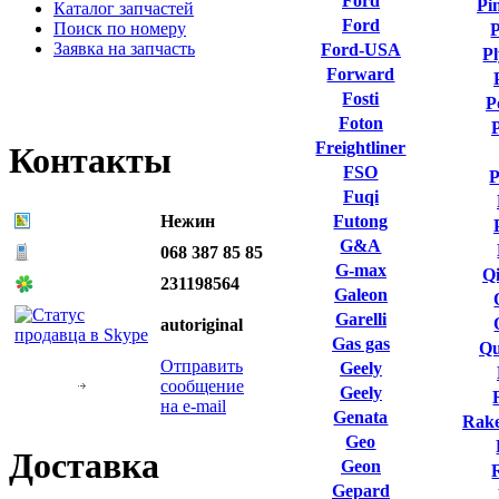
Ford
Pi
Каталог запчастей
Ford
Поиск по номеру
P
Заявка на запчасть
Ford-USA
P
Forward
Fosti
P
Foton
Freightliner
Контакты
FSO
P
Fuqi
Нежин
Futong
G&A
068 387 85 85
G-max
Qi
231198564
Galeon
Garelli
autoriginal
Gas gas
Qu
Отправить
Geely
сообщение
Geely
на e-mail
Genata
Rake
Geo
Доставка
Geon
Gepard