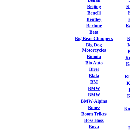
Beifan
Beijing
K
Benelli
Bentley
Bertone
K
Beta
Big Bear Choppers
K
Big Dog
Motorcycles
Bimota
K
Bio Auto
K
Birel
Blata
Ki
BM
K
BMW
BMW
K
BMW-Alpina
Bonez
Ko
Boom Trikes
Boss Hoss
Bova