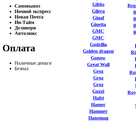
Gibbs
Reg
Самовывоз
Gilera
Ночной экспресс
R
Новая Почта
Ginaf
R
Ин-Тайм
Ginetta
R
Деливери
GMC
Автолюкс
GMC
Godzilla
Оплата
Golden dragon
Ri
Gonow
Наличные деньги
Great Wall
Безнал
Groz
Ro
Groz
Groz
Guzzi
Roy
Hafei
Hamer
Hammer
Hanomag