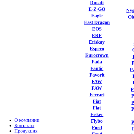
Ducati
E-Z-GO
Nys
Eagle
Ol
East Dragon
EOS
ERF
Eriskay
Espero
Eurocrown
Fada
Fantic
P
Favorit
FAW
FAW
P
Ferrari
P
Fiat
P
Fiat
P
Fisker
О компании
Flybo
P
Контакты
Ford
Продукция