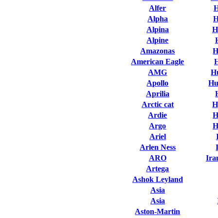
Alfer
H
Alpha
H
Alpina
H
Alpine
Amazonas
H
American Eagle
AMG
H
Apollo
Hu
Aprilia
Arctic cat
H
Ardie
H
Argo
H
Ariel
Arlen Ness
ARO
Ira
Artega
Ashok Leyland
Asia
Asia
Aston-Martin