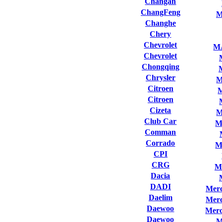
Changan
ChangFeng
M
Changhe
Chery
Chevrolet
M
Chevrolet
Chongqing
Chrysler
M
Citroen
Citroen
Cizeta
M
Club Сar
M
Comman
Corrado
M
CPI
CRG
M
Dacia
DADI
Merc
Daelim
Merc
Daewoo
Merc
Daewoo
M