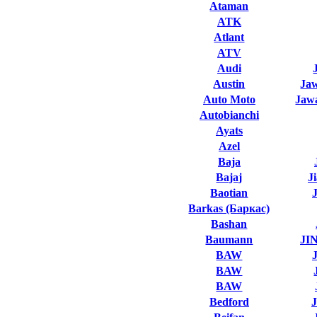
Ataman
ATK
Atlant
ATV
Audi
Austin
Ja
Auto Moto
Jawa
Autobianchi
Ayats
Azel
Baja
Bajaj
J
Baotian
Barkas (Баркас)
Bashan
Baumann
JI
BAW
BAW
BAW
Bedford