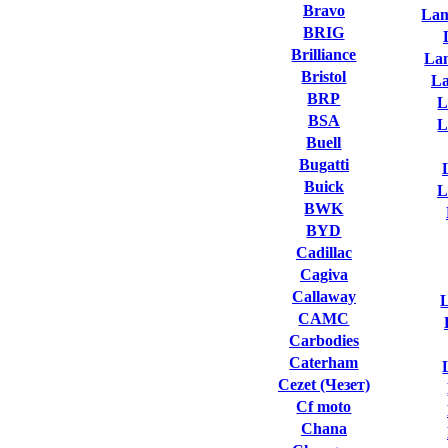
Bravo
Lam
BRIG
Brilliance
La
Bristol
L
BRP
L
BSA
L
Buell
Bugatti
Buick
L
BWK
BYD
Cadillac
Cagiva
Callaway
L
CAMC
Carbodies
Caterham
Cezet (Чезет)
Cf moto
Chana