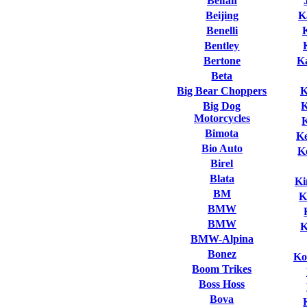
Beifan
Beijing
K
Benelli
Bentley
Bertone
K
Beta
Big Bear Choppers
K
Big Dog
Motorcycles
Bimota
K
Bio Auto
K
Birel
Blata
Ki
BM
K
BMW
BMW
K
BMW-Alpina
Bonez
Ko
Boom Trikes
Boss Hoss
Bova