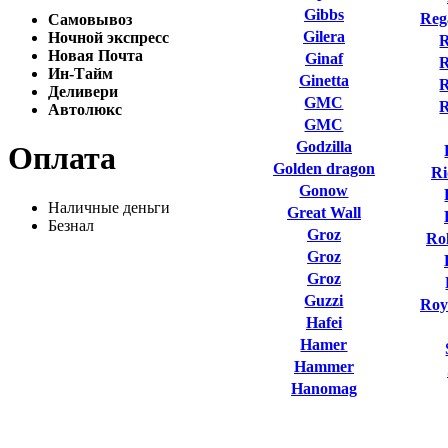
Gibbs
Reg
Самовывоз
Gilera
Ночной экспресс
R
Новая Почта
Ginaf
R
Ин-Тайм
Ginetta
R
Деливери
GMC
Автолюкс
GMC
Godzilla
Оплата
Golden dragon
Ri
Gonow
Наличные деньги
Great Wall
Безнал
Groz
Ro
Groz
Groz
Guzzi
Roy
Hafei
Hamer
Hammer
Hanomag