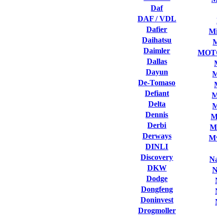
Daf
DAF / VDL
Dafier
Mi
Daihatsu
Daimler
MOT
Dallas
Dayun
M
De-Tomaso
Defiant
M
Delta
M
Dennis
M
Derbi
M
Derways
Mv
DINLI
Discovery
Na
DKW
N
Dodge
Dongfeng
Doninvest
Drogmoller