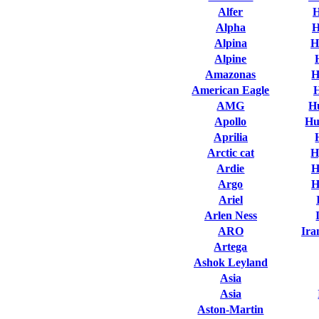
Alfer
H
Alpha
H
Alpina
H
Alpine
Amazonas
H
American Eagle
AMG
H
Apollo
Hu
Aprilia
Arctic cat
H
Ardie
H
Argo
H
Ariel
Arlen Ness
ARO
Ira
Artega
Ashok Leyland
Asia
Asia
Aston-Martin