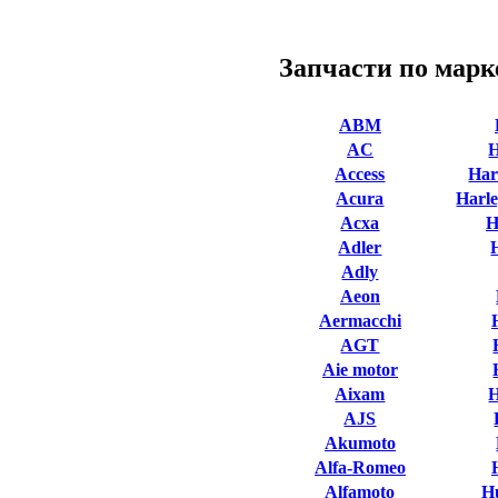
Запчасти по марк
ABM
AC
Access
Har
Acura
Harle
Acxa
H
Adler
Adly
Aeon
Aermacchi
AGT
Aie motor
Aixam
AJS
Akumoto
Alfa-Romeo
Alfamoto
H