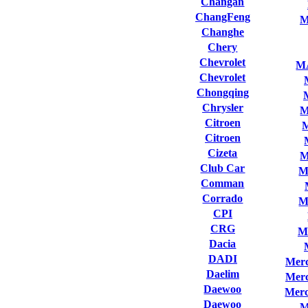
Changan
ChangFeng
M
Changhe
Chery
Chevrolet
M
Chevrolet
Chongqing
Chrysler
M
Citroen
Citroen
Cizeta
M
Club Сar
M
Comman
Corrado
M
CPI
CRG
M
Dacia
DADI
Merc
Daelim
Merc
Daewoo
Merc
Daewoo
M