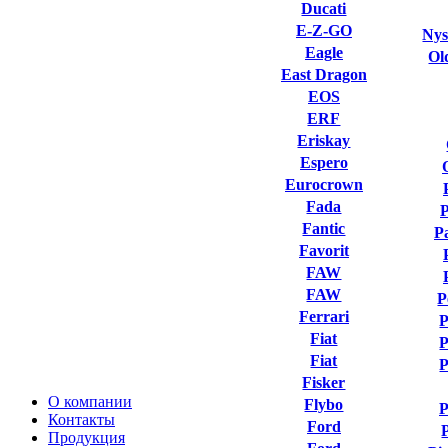
Ducati
E-Z-GO
Nys
Eagle
Ol
East Dragon
EOS
ERF
Eriskay
Espero
Eurocrown
Fada
Fantic
P
Favorit
FAW
FAW
P
Ferrari
P
Fiat
P
Fiat
P
Fisker
О компании
Flybo
P
Контакты
Ford
Продукция