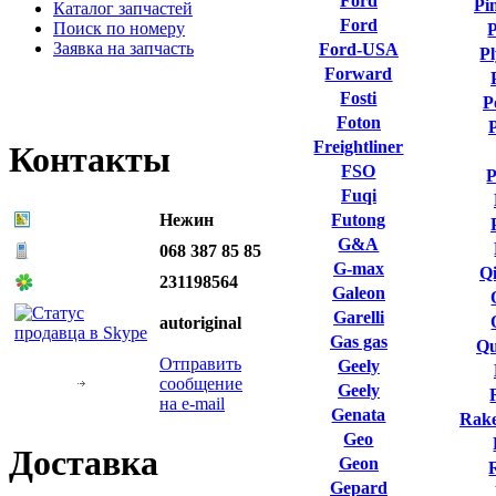
Ford
Pi
Каталог запчастей
Ford
Поиск по номеру
P
Заявка на запчасть
Ford-USA
P
Forward
Fosti
P
Foton
Freightliner
Контакты
FSO
P
Fuqi
Нежин
Futong
G&A
068 387 85 85
G-max
Qi
231198564
Galeon
Garelli
autoriginal
Gas gas
Qu
Отправить
Geely
сообщение
Geely
на e-mail
Genata
Rake
Geo
Доставка
Geon
Gepard