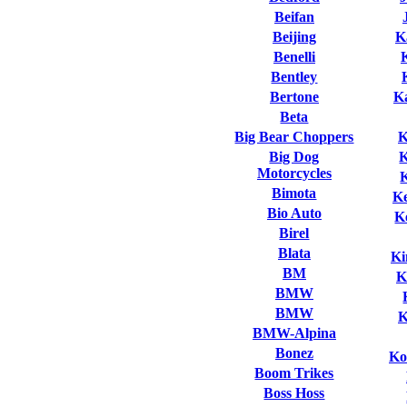
Beifan
Beijing
K
Benelli
Bentley
Bertone
K
Beta
Big Bear Choppers
K
Big Dog
Motorcycles
Bimota
K
Bio Auto
K
Birel
Blata
Ki
BM
K
BMW
BMW
K
BMW-Alpina
Bonez
Ko
Boom Trikes
Boss Hoss