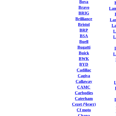
Bova
Bravo
Lam
BRIG
Brilliance
La
Bristol
L
BRP
L
BSA
L
Buell
Bugatti
Buick
L
BWK
BYD
Cadillac
Cagiva
Callaway
L
CAMC
Carbodies
Caterham
Cezet (Чезет)
Cf moto
Chana