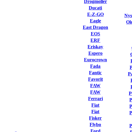
Drogmoller
Ducati
E-Z-GO
Nys
Eagle
Ol
East Dragon
EOS
ERF
Eriskay
Espero
Eurocrown
Fada
Fantic
P
Favorit
FAW
FAW
P
Ferrari
P
Fiat
P
Fiat
P
Fisker
Flybo
P
Ford