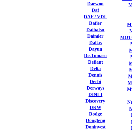
Daewoo
M
Daf
DAF / VDL
Dafier
Mi
Daihatsu
Daimler
MOT
Dallas
Dayun
M
De-Tomaso
Defiant
M
Delta
M
Dennis
M
Derbi
M
Derways
Mv
DINLI
Discovery
Na
DKW
N
Dodge
Dongfeng
Doninvest