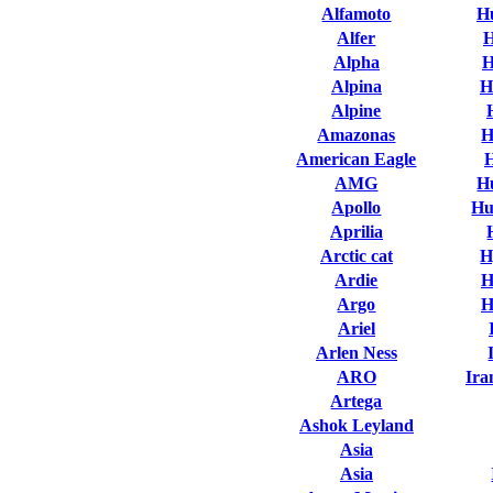
Alfamoto
H
Alfer
H
Alpha
H
Alpina
H
Alpine
Amazonas
H
American Eagle
AMG
H
Apollo
Hu
Aprilia
Arctic cat
H
Ardie
H
Argo
H
Ariel
Arlen Ness
ARO
Ira
Artega
Ashok Leyland
Asia
Asia