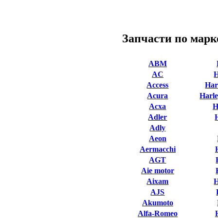
Запчасти по марк
ABM
AC
Access
Har
Acura
Harle
Acxa
H
Adler
Adly
Aeon
Aermacchi
AGT
Aie motor
Aixam
AJS
Akumoto
Alfa-Romeo