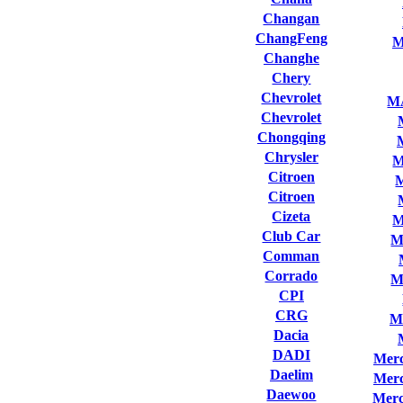
Changan
ChangFeng
M
Changhe
Chery
Chevrolet
M
Chevrolet
Chongqing
Chrysler
M
Citroen
Citroen
Cizeta
M
Club Сar
M
Comman
Corrado
M
CPI
CRG
M
Dacia
DADI
Merc
Daelim
Merc
Daewoo
Merc