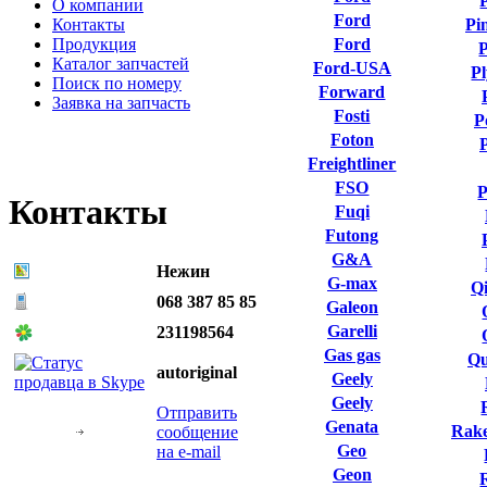
О компании
Ford
Контакты
Pi
Продукция
Ford
P
Каталог запчастей
Ford-USA
P
Поиск по номеру
Forward
Заявка на запчасть
Fosti
P
Foton
Freightliner
FSO
P
Контакты
Fuqi
Futong
G&A
Нежин
G-max
Qi
068 387 85 85
Galeon
Garelli
231198564
Gas gas
Qu
autoriginal
Geely
Geely
Отправить
Genata
Rake
сообщение
Geo
на e-mail
Geon