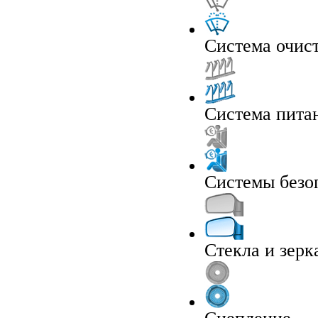
Система очист
Система пита
Системы безо
Стекла и зерк