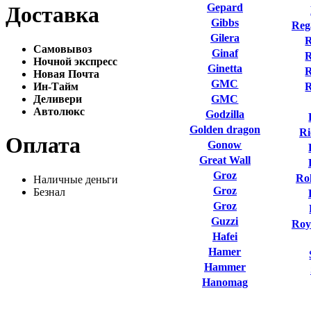
Gepard
Доставка
Gibbs
Reg
Gilera
R
Самовывоз
Ginaf
R
Ночной экспресс
Ginetta
R
Новая Почта
GMC
Ин-Тайм
Деливери
GMC
Автолюкс
Godzilla
Golden dragon
Ri
Оплата
Gonow
Great Wall
Groz
Ro
Наличные деньги
Groz
Безнал
Groz
Guzzi
Roy
Hafei
Hamer
Hammer
Hanomag