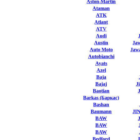
Aston-Martin
Ataman
ATK
Atlant
ATV
Audi
Austin
Ja
Auto Moto
Jawa
Autobianchi
Ayats
Azel
Baja
Bajaj
J
Baotian
Barkas (Баркас)
Bashan
Baumann
JI
BAW
BAW
BAW
Bedford